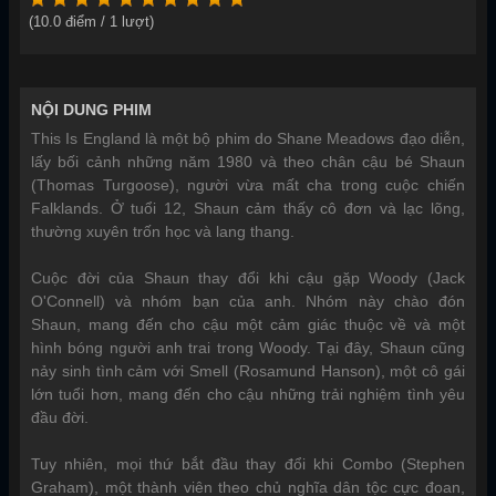
(
10.0
điểm /
1
lượt)
NỘI DUNG PHIM
This Is England là một bộ phim do Shane Meadows đạo diễn,
lấy bối cảnh những năm 1980 và theo chân cậu bé Shaun
(Thomas Turgoose), người vừa mất cha trong cuộc chiến
Falklands. Ở tuổi 12, Shaun cảm thấy cô đơn và lạc lõng,
thường xuyên trốn học và lang thang.
Cuộc đời của Shaun thay đổi khi cậu gặp Woody (Jack
O'Connell) và nhóm bạn của anh. Nhóm này chào đón
Shaun, mang đến cho cậu một cảm giác thuộc về và một
hình bóng người anh trai trong Woody. Tại đây, Shaun cũng
nảy sinh tình cảm với Smell (Rosamund Hanson), một cô gái
lớn tuổi hơn, mang đến cho cậu những trải nghiệm tình yêu
đầu đời.
Tuy nhiên, mọi thứ bắt đầu thay đổi khi Combo (Stephen
Graham), một thành viên theo chủ nghĩa dân tộc cực đoan,