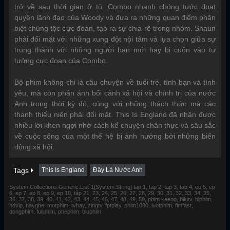
trở về sau thời gian ở tù. Combo nhanh chóng tước đoạt
quyền lãnh đạo của Woody và đưa ra những quan điểm phân
biệt chủng tộc cực đoan, tạo ra sự chia rẽ trong nhóm. Shaun
phải đối mặt với những xung đột nội tâm và lựa chọn giữa sự
trung thành với những người bạn mới hay bị cuốn vào tư
tưởng cực đoan của Combo.
Bộ phim không chỉ là câu chuyện về tuổi trẻ, tình bạn và tình
yêu, mà còn phản ánh bối cảnh xã hội và chính trị của nước
Anh trong thời kỳ đó, cùng với những thách thức mà các
thanh thiếu niên phải đối mặt. This Is England đã nhận được
nhiều lời khen ngợi nhờ cách kể chuyện chân thực và sâu sắc
về cuộc sống của một thế hệ bị ảnh hưởng bởi những biến
động xã hội.
Tags
This Is England
Đây Là Nước Anh
System.Collections.Generic.List`1[System.String] tap 1, tap 2, tap 3, tap 4, ep 5, ep
6, ep 7, ep 8, ep 9, ep 10, tập 21, 23, 24, 25, 26, 27, 28, 29, 30, 31, 32, 33, 34, 35,
36, 37, 38, 39, 40, 41, 42, 43, 44, 45, 46, 47, 48, 49, 50, phim keeng, bilutv, biphim,
hdvip, hayghe, motphim, tvhay, zingtv, fptplay, phim1080, luotphim, fimfast,
dongphim, fullphim, phephim, bluphim