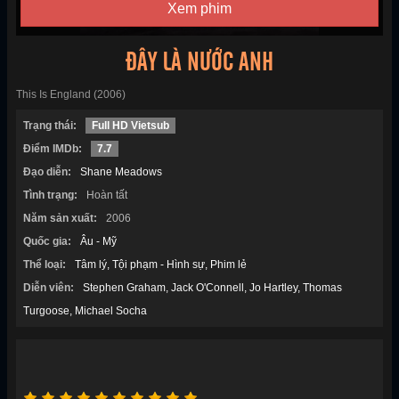
Xem phim
ĐÂY LÀ NƯỚC ANH
This Is England (2006)
Trạng thái:
Full HD Vietsub
Điểm IMDb:
7.7
Đạo diễn:
Shane Meadows
Tình trạng:
Hoàn tất
Năm sản xuất:
2006
Quốc gia:
Âu - Mỹ
Thể loại:
Tâm lý
Tội phạm - Hình sự
Phim lẻ
Diễn viên:
Stephen Graham
Jack O'Connell
Jo Hartley
Thomas
Turgoose
Michael Socha