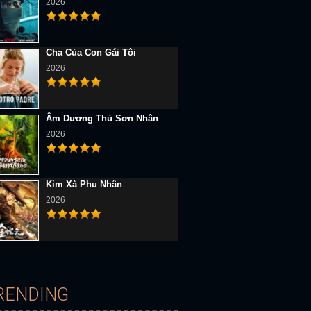
2026
Cha Của Con Gái Tôi
2026
D Vietsub
Full HD Vietsub
Âm Dương Thủ Sơn Nhân
2026
Kim Xà Phu Nhân
2026
Hậu Trường: Thợ Săn Quái Vật
Thợ Săn Quái Vật (Mùa 1)
RENDING