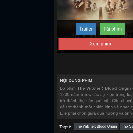
Trailer
Tải phim
Xem phim
NỘI DUNG PHIM
Bộ phim
The Witcher: Blood Origi
1200 năm trước các sự kiện trong lo
trở thành thợ săn quái vật. Câu chuyệ
để trở thành một chiến binh và nhạc sĩ
Éile phải chọn giữa quê hương và tình
Tags
The Witcher: Blood Origin
Thợ Să