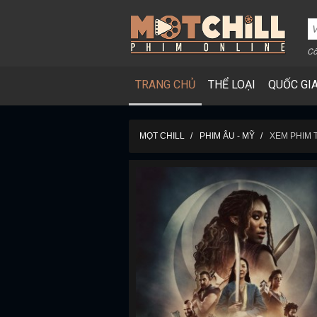
Cô
TRANG CHỦ
THỂ LOẠI
QUỐC GI
MỌT CHILL
PHIM ÂU - MỸ
XEM PHIM 