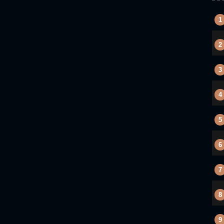
1
2
3
4
5
6
7
8
9