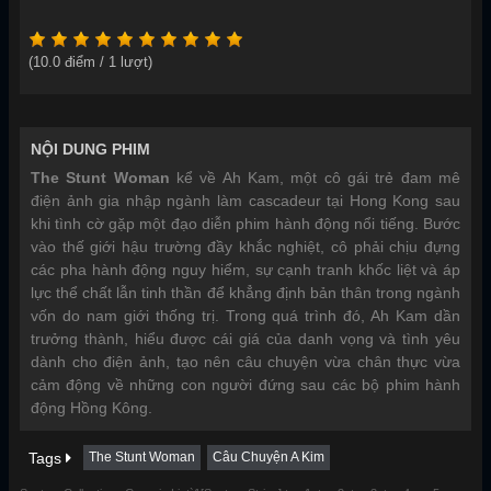
(
10.0
điểm /
1
lượt)
NỘI DUNG PHIM
The Stunt Woman
kể về Ah Kam, một cô gái trẻ đam mê
điện ảnh gia nhập ngành làm cascadeur tại Hong Kong sau
khi tình cờ gặp một đạo diễn phim hành động nổi tiếng. Bước
vào thế giới hậu trường đầy khắc nghiệt, cô phải chịu đựng
các pha hành động nguy hiểm, sự cạnh tranh khốc liệt và áp
lực thể chất lẫn tinh thần để khẳng định bản thân trong ngành
vốn do nam giới thống trị. Trong quá trình đó, Ah Kam dần
trưởng thành, hiểu được cái giá của danh vọng và tình yêu
dành cho điện ảnh, tạo nên câu chuyện vừa chân thực vừa
cảm động về những con người đứng sau các bộ phim hành
động Hồng Kông.
Tags
The Stunt Woman
Câu Chuyện A Kim