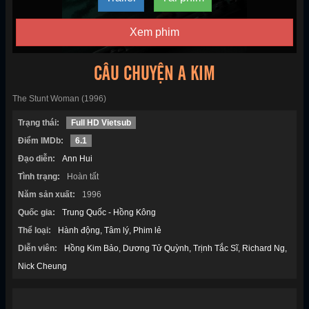
Xem phim
CÂU CHUYỆN A KIM
The Stunt Woman (1996)
Trạng thái:
Full HD Vietsub
Điểm IMDb:
6.1
Đạo diễn:
Ann Hui
Tình trạng:
Hoàn tất
Năm sản xuất:
1996
Quốc gia:
Trung Quốc - Hồng Kông
Thể loại:
Hành động
Tâm lý
Phim lẻ
Diễn viên:
Hồng Kim Bảo
Dương Tử Quỳnh
Trịnh Tắc Sĩ
Richard Ng
Nick Cheung