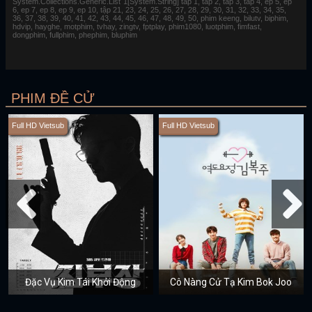
System.Collections.Generic.List`1[System.String] tap 1, tap 2, tap 3, tap 4, ep 5, ep
6, ep 7, ep 8, ep 9, ep 10, tập 21, 23, 24, 25, 26, 27, 28, 29, 30, 31, 32, 33, 34, 35,
36, 37, 38, 39, 40, 41, 42, 43, 44, 45, 46, 47, 48, 49, 50, phim keeng, bilutv, biphim,
hdvip, hayghe, motphim, tvhay, zingtv, fptplay, phim1080, luotphim, fimfast,
dongphim, fullphim, phephim, bluphim
PHIM ĐỀ CỬ
Full HD Vietsub
Full HD Vietsub
Đặc Vụ Kim Tái Khởi Động
Cô Nàng Cử Tạ Kim Bok Joo