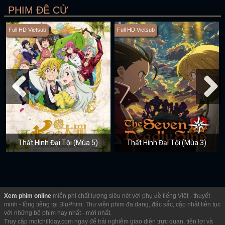
PHIM ĐỀ CỬ
Full HD Vietsub
Full HD Vietsub
Thất Hình Đại Tội (Mùa 5)
Thất Hình Đại Tội (Mùa 3)
Xem phim online
miễn phí chất lượng siêu nét với phụ đề tiếng Việt - thuyết
minh - lồng tiếng tại BluPhim. Thư viện phim đa dạng, đặc sắc, cập nhật liên tục
với những bộ phim hay nhất - mới nhất.
Truy cập motchillday.com ngay để trải nghiệm giao diện trực quan, tiện lợi và