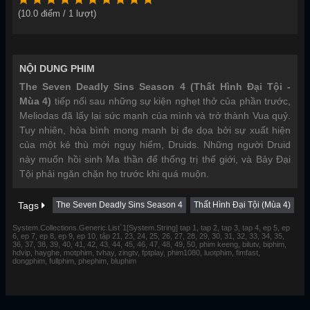
(
10.0
điểm /
1
lượt)
NỘI DUNG PHIM
The Seven Deadly Sins Season 4 (Thất Hình Đại Tội -
Mùa 4)
tiếp nối sau những sự kiện nghẹt thở của phần trước,
Meliodas đã lấy lại sức mạnh của mình và trở thành Vua quỷ.
Tuy nhiên, hòa bình mong manh bị đe dọa bởi sự xuất hiện
của một kẻ thù mới nguy hiểm, Druids. Những người Druid
này muốn hồi sinh Ma thần để thống trị thế giới, và Bảy Đại
Tội phải ngăn chặn họ trước khi quá muộn.
Tags
The Seven Deadly Sins Season 4
Thất Hình Đại Tội (Mùa 4)
System.Collections.Generic.List`1[System.String] tap 1, tap 2, tap 3, tap 4, ep 5, ep
6, ep 7, ep 8, ep 9, ep 10, tập 21, 23, 24, 25, 26, 27, 28, 29, 30, 31, 32, 33, 34, 35,
36, 37, 38, 39, 40, 41, 42, 43, 44, 45, 46, 47, 48, 49, 50, phim keeng, bilutv, biphim,
hdvip, hayghe, motphim, tvhay, zingtv, fptplay, phim1080, luotphim, fimfast,
dongphim, fullphim, phephim, bluphim