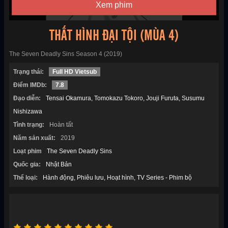
Xem phim
THẤT HÌNH ĐẠI TỘI (MÙA 4)
The Seven Deadly Sins Season 4 (2019)
Trạng thái:
Full HD Vietsub
Điểm IMDb:
7.8
Đạo diễn:
Tensai Okamura
Tomokazu Tokoro
Jouji Furuta
Susumu
Nishizawa
Tình trạng:
Hoàn tất
Năm sản xuất:
2019
Loạt phim
The Seven Deadly Sins
Quốc gia:
Nhật Bản
Thể loại:
Hành động
Phiêu lưu
Hoạt hình
TV Series - Phim bộ