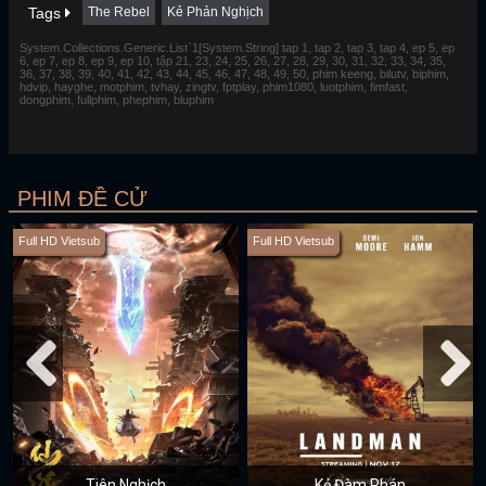
Tags
The Rebel
Kẻ Phản Nghịch
System.Collections.Generic.List`1[System.String] tap 1, tap 2, tap 3, tap 4, ep 5, ep
6, ep 7, ep 8, ep 9, ep 10, tập 21, 23, 24, 25, 26, 27, 28, 29, 30, 31, 32, 33, 34, 35,
36, 37, 38, 39, 40, 41, 42, 43, 44, 45, 46, 47, 48, 49, 50, phim keeng, bilutv, biphim,
hdvip, hayghe, motphim, tvhay, zingtv, fptplay, phim1080, luotphim, fimfast,
dongphim, fullphim, phephim, bluphim
PHIM ĐỀ CỬ
Full HD Vietsub
Full HD Vietsub
Tiên Nghịch
Kẻ Đàm Phán