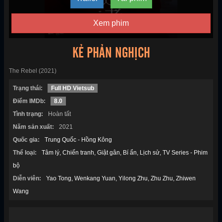
Xem phim
KẺ PHẢN NGHỊCH
The Rebel (2021)
Trạng thái:
Full HD Vietsub
Điểm IMDb:
8.0
Tình trạng:
Hoàn tất
Năm sản xuất:
2021
Quốc gia:
Trung Quốc - Hồng Kông
Thể loại:
Tâm lý
Chiến tranh
Giật gân
Bí ẩn
Lịch sử
TV Series - Phim
bộ
Diễn viên:
Yao Tong
Wenkang Yuan
Yilong Zhu
Zhu Zhu
Zhiwen
Wang