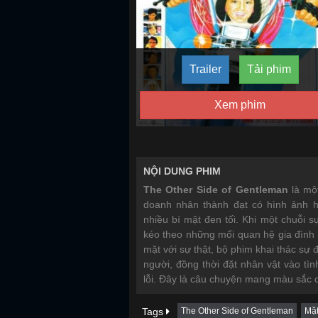
Trailer
Tải phim
Xem phim
NỘI DUNG PHIM
The Other Side of Gentleman
là mộ
doanh nhân thành đạt có hình ảnh 
nhiều bí mật đen tối. Khi một chuỗi s
kéo theo những mối quan hệ gia đình v
mặt với sự thật, bộ phim khai thác sự đ
người, đồng thời đặt nhân vật vào tìn
lỗi. Đây là câu chuyện mang màu sắc c
Tags
The Other Side of Gentleman
Mặ