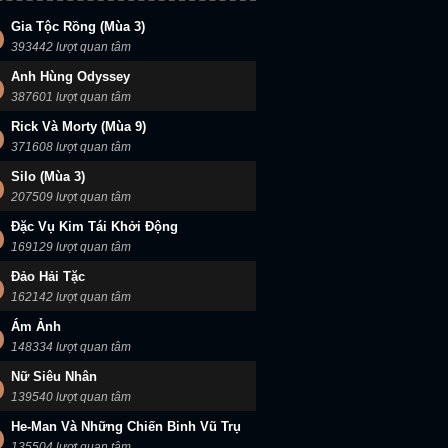
Gia Tộc Rồng (Mùa 3)
393442 lượt quan tâm
Anh Hùng Odyssey
387601 lượt quan tâm
Rick Và Morty (Mùa 9)
371608 lượt quan tâm
Silo (Mùa 3)
207509 lượt quan tâm
Đặc Vụ Kim Tái Khởi Động
169129 lượt quan tâm
Đảo Hải Tặc
162142 lượt quan tâm
Ám Ảnh
148334 lượt quan tâm
Nữ Siêu Nhân
139540 lượt quan tâm
He-Man Và Những Chiến Binh Vũ Trụ
135504 lượt quan tâm