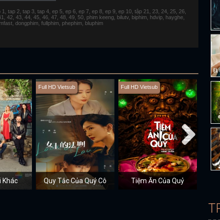
 tap 2, tap 3, tap 4, ep 5, ep 6, ep 7, ep 8, ep 9, ep 10, tập 21, 23, 24, 25, 26,
 41, 42, 43, 44, 45, 46, 47, 48, 49, 50, phim keeng, bilutv, biphim, hdvip, hayghe,
fimfast, dongphim, fullphim, phephim, bluphim
Full HD Vietsub
Full HD Vietsub
Full H
i Khác
Quy Tắc Của Quý Cô
Tiệm Ăn Của Quỷ
T