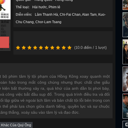
Thể loại:
Hài hước
Phim lẻ
Diễn viên:
Lâm Thanh Hà
Chi-Fai Chan
Alan Tam
Kuo-
Chu Chang
Chor-Lam Tsang
(
10.0
điểm /
1
lượt)
t bộ phim tâm lý tội phạm của Hồng Kông xoay quanh một
hoàn hảo trong mắt công chúng nhưng thực chất che giấu
ự kiện bất thường xảy ra, quá khứ của anh dần bị phơi bày,
à công việc bắt đầu sụp đổ. Trong quá trình điều tra và đối
ối lập giữa vẻ ngoài lịch lãm và bản chất tội lỗi bên trong con
h thế phải lựa chọn giữa danh tiếng, quyền lực và sự chuộc
ăng thẳng, xoáy sâu vào tâm lý và đạo đức.
t Khác Của Quý Ông