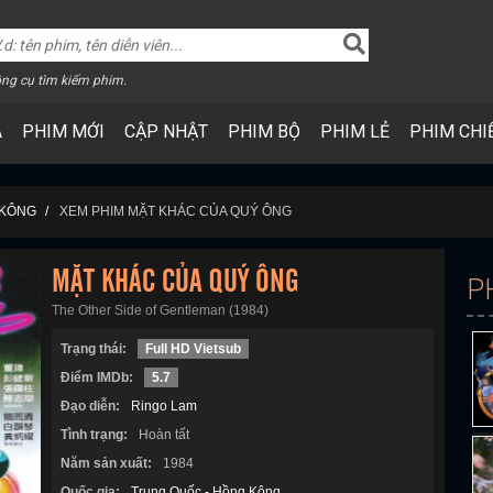
ng cụ tìm kiếm phim.
A
PHIM MỚI
CẬP NHẬT
PHIM BỘ
PHIM LẺ
PHIM CHI
 KÔNG
XEM PHIM MẶT KHÁC CỦA QUÝ ÔNG
MẶT KHÁC CỦA QUÝ ÔNG
P
The Other Side of Gentleman (1984)
Trạng thái:
Full HD Vietsub
Điểm IMDb:
5.7
Đạo diễn:
Ringo Lam
Tình trạng:
Hoàn tất
Năm sản xuất:
1984
Quốc gia:
Trung Quốc - Hồng Kông