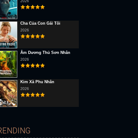
2026
Cha Của Con Gái Tôi
2026
Âm Dương Thủ Sơn Nhân
D Vietsub
Full HD Vietsub
Full HD Vietsub
2026
Kim Xà Phu Nhân
2026
Hoa Của Quỷ
Quý Ông Thời Đại
Lật Mặt 4: Nhà Có Khách
RENDING