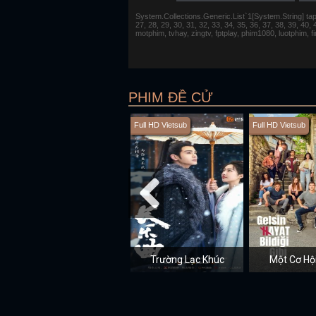
System.Collections.Generic.List`1[System.String] tap 1,
27, 28, 29, 30, 31, 32, 33, 34, 35, 36, 37, 38, 39, 40,
motphim, tvhay, zingtv, fptplay, phim1080, luotphim, 
PHIM ĐỀ CỬ
Full HD Vietsub
Full HD Vietsub
Trường Lạc Khúc
Một Cơ Hộ