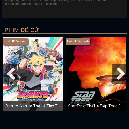
hdvip, hayghe, motphim, tvhay, zingtv, fptplay, phim1080, luotphim, fimfast,
dongphim, fullphim, phephim, bluphim
PHIM ĐỀ CỬ
Full HD Vietsub
Full HD Vietsub
Boruto: Naruto Thế Hệ Tiếp Theo
Star Trek: Thế Hệ Tiếp Theo (Mùa 1)