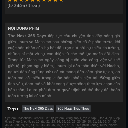
(
10.0
điểm /
1
lượt)
NỘI DUNG PHIM
The Next 365 Days
tiếp tục câu chuyện tình đầy sóng gió
giữa Laura và Massimo sau những biến cố ở phần trước, khi
cuộc hôn nhân của họ bắt đầu rạn nứt bởi sự thiếu tin tưởng,
những bí mật và sự can thiệp từ các thế lực mafia đối địch.
Trong lúc Massimo ngày càng bị cuốn vào công việc và thế
giới tội phạm nguy hiểm, Laura lại dần thân thiết với Nacho,
người đàn ông từng cứu cô và mang đến cảm giác tự do, an
toàn mà cô thiếu trong cuộc hôn nhân hiện tại. Đứng giữa
tình yêu, đam mê và khát vọng được sống theo lựa chọn của
bản thân, Laura phải đưa ra quyết định có thể thay đổi hoàn
toàn tương lai của mình.
Tags
The Next 365 Days
365 Ngày Tiếp Theo
System.Collections.Generic.List`1[System.String] tap 1, tap 2, tap 3, tap 4, ep 5, ep
6, ep 7, ep 8, ep 9, ep 10, tập 21, 23, 24, 25, 26, 27, 28, 29, 30, 31, 32, 33, 34, 35,
36, 37, 38, 39, 40, 41, 42, 43, 44, 45, 46, 47, 48, 49, 50, phim keeng, bilutv, biphim,