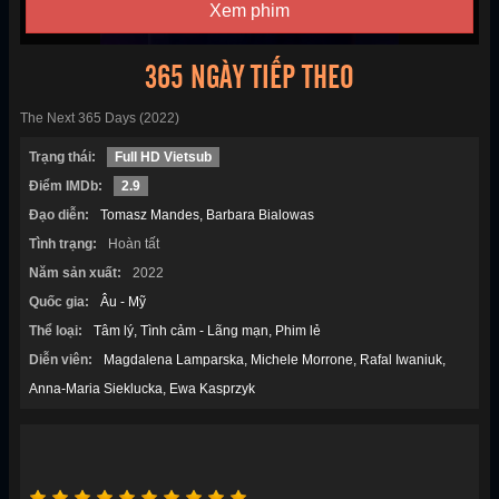
Xem phim
365 NGÀY TIẾP THEO
The Next 365 Days (2022)
Trạng thái:
Full HD Vietsub
Điểm IMDb:
2.9
Đạo diễn:
Tomasz Mandes
Barbara Bialowas
Tình trạng:
Hoàn tất
Năm sản xuất:
2022
Quốc gia:
Âu - Mỹ
Thể loại:
Tâm lý
Tình cảm - Lãng mạn
Phim lẻ
Diễn viên:
Magdalena Lamparska
Michele Morrone
Rafal Iwaniuk
Anna-Maria Sieklucka
Ewa Kasprzyk