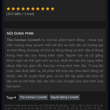
(
10.0
điểm /
1
lượt)
NỘI DUNG PHIM
The Iceman Cometh
là một bộ phim hành động – khoa học
viễn tưởng xoay quanh một sát thủ và một cận vệ hoàng gia
từ thời Ming Dynasty vô tình bị đóng băng và tỉnh dậy ở Hong
Kong hiện đại sau hàng trăm năm. Người cận vệ cố gắng
thích nghi với thế giới mới và truy đuổi tên sát thủ nguy hiểm
đang tiếp tục gieo rắc bạo lực trong thời hiện đại. Trong khi
cuộc săn đuổi diễn ra, bộ phim kết hợp các pha hành động võ
thuật, yếu tố xuyên thời gian và sự đối lập giữa văn hóa cổ
đại với xã hội hiện đại, tạo nên câu chuyện vừa kịch tính vừa
hài hước.
Tags
The Iceman Cometh
Người Băng Cometh
System.Collections.Generic.List`1[System.String] tap 1, tap 2, tap 3, tap 4, ep 5, ep
6, ep 7, ep 8, ep 9, ep 10, tập 21, 23, 24, 25, 26, 27, 28, 29, 30, 31, 32, 33, 34, 35,