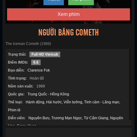
Xem phim
NGƯỜI BĂNG COMETH
The Iceman Cometh (1989)
Trạng thái:
Full HD Vietsub
Điểm IMDb:
6.6
Đạo diễn:
Clarence Fok
Tình trạng:
Hoàn tất
Năm sản xuất:
1989
Quốc gia:
Trung Quốc - Hồng Kông
Thể loại:
Hành động
Hài hước
Viễn tưởng
Tình cảm - Lãng mạn
Phim lẻ
Diễn viên:
Nguyên Bưu
Trương Mạn Ngọc
Từ Cẩm Giang
Nguyên
Hoa
Corey Yuen