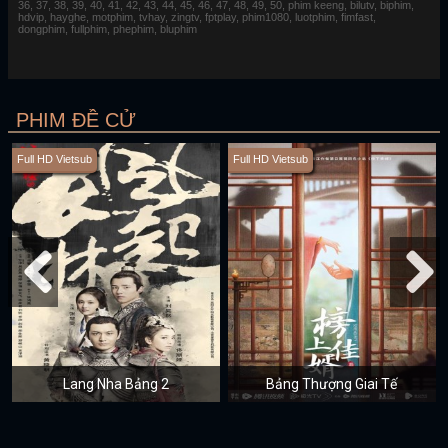
36, 37, 38, 39, 40, 41, 42, 43, 44, 45, 46, 47, 48, 49, 50, phim keeng, bilutv, biphim,
hdvip, hayghe, motphim, tvhay, zingtv, fptplay, phim1080, luotphim, fimfast,
dongphim, fullphim, phephim, bluphim
PHIM ĐỀ CỬ
Full HD Vietsub
Full HD Vietsub
Lang Nha Bảng 2
Bảng Thượng Giai Tế