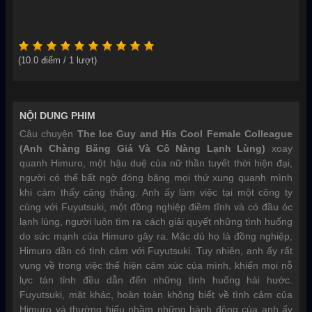
(
10.0
điểm /
1
lượt)
NỘI DUNG PHIM
Câu chuyện
The Ice Guy and His Cool Female Colleague
(Anh Chàng Băng Giá Và Cô Nàng Lạnh Lùng)
xoay
quanh Himuro, một hậu duệ của nữ thần tuyết thời hiện đại,
người có thể bất ngờ đóng băng mọi thứ xung quanh mình
khi cảm thấy căng thẳng. Anh ấy làm việc tại một công ty
cùng với Fuyutsuki, một đồng nghiệp điềm tĩnh và có đầu óc
lạnh lùng, người luôn tìm ra cách giải quyết những tình huống
do sức mạnh của Himuro gây ra. Mặc dù họ là đồng nghiệp,
Himuro dần có tình cảm với Fuyutsuki. Tuy nhiên, anh ấy rất
vụng về trong việc thể hiện cảm xúc của mình, khiến mọi nỗ
lực tán tỉnh đều dẫn đến những tình huống hài hước.
Fuyutsuki, mặt khác, hoàn toàn không biết về tình cảm của
Himuro và thường hiểu nhầm những hành động của anh ấy