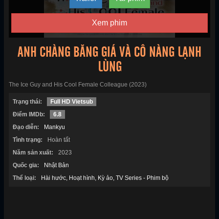
Xem phim
ANH CHÀNG BĂNG GIÁ VÀ CÔ NÀNG LẠNH
LÙNG
The Ice Guy and His Cool Female Colleague (2023)
Trạng thái:
Full HD Vietsub
Điểm IMDb:
6.8
Đạo diễn:
Mankyu
Tình trạng:
Hoàn tất
Năm sản xuất:
2023
Quốc gia:
Nhật Bản
Thể loại:
Hài hước
Hoạt hình
Kỳ ảo
TV Series - Phim bộ