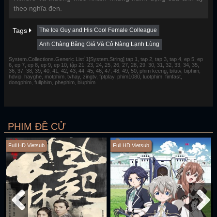
theo nghĩa đen.
Tags
The Ice Guy and His Cool Female Colleague
Anh Chàng Băng Giá Và Cô Nàng Lạnh Lùng
System.Collections.Generic.List`1[System.String] tap 1, tap 2, tap 3, tap 4, ep 5, ep
6, ep 7, ep 8, ep 9, ep 10, tập 21, 23, 24, 25, 26, 27, 28, 29, 30, 31, 32, 33, 34, 35,
36, 37, 38, 39, 40, 41, 42, 43, 44, 45, 46, 47, 48, 49, 50, phim keeng, bilutv, biphim,
hdvip, hayghe, motphim, tvhay, zingtv, fptplay, phim1080, luotphim, fimfast,
dongphim, fullphim, phephim, bluphim
PHIM ĐỀ CỬ
Full HD Vietsub
Full HD Vietsub