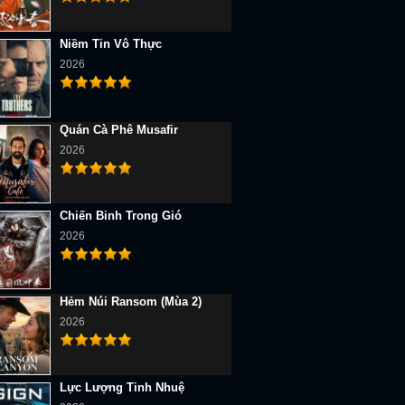
Niềm Tin Vô Thực
2026
Quán Cà Phê Musafir
2026
Chiến Binh Trong Gió
2026
Hẻm Núi Ransom (Mùa 2)
2026
Lực Lượng Tinh Nhuệ