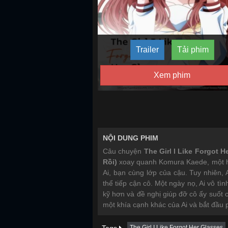
Trailer
Tải phim
Xem phim
NỘI DUNG PHIM
Câu chuyện
The Girl I Like Forgot
Rồi)
xoay quanh Komura Kaede, một họ
Ai, bạn cùng lớp của cậu. Tuy nhiên, 
thể tiếp cận cô. Một ngày nọ, Ai vô tì
kỹ hơn và đề nghị giúp đỡ cô ấy suốt 
một khía cạnh khác của Ai và bắt đầu p
The Girl I Like Forgot Her Glasses