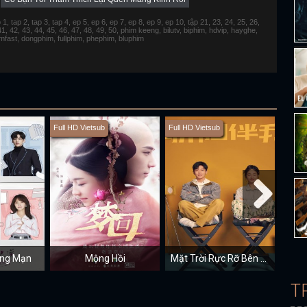
 tap 2, tap 3, tap 4, ep 5, ep 6, ep 7, ep 8, ep 9, ep 10, tập 21, 23, 24, 25, 26,
 41, 42, 43, 44, 45, 46, 47, 48, 49, 50, phim keeng, bilutv, biphim, hdvip, hayghe,
fimfast, dongphim, fullphim, phephim, bluphim
Full HD Vietsub
Full HD Vietsub
Full H
ãng Mạn
Mộng Hồi
Mặt Trời Rực Rỡ Bên Tôi
Ngộ
T