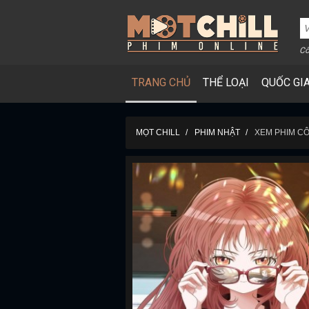
Cô
TRANG CHỦ
THỂ LOẠI
QUỐC GI
MỌT CHILL
PHIM NHẬT
XEM PHIM CÔ