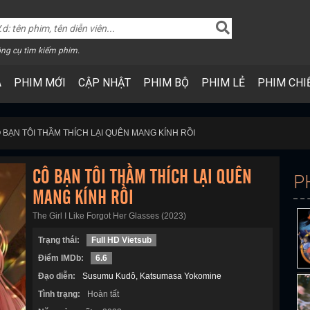
ng cụ tìm kiếm phim.
A
PHIM MỚI
CẬP NHẬT
PHIM BỘ
PHIM LẺ
PHIM CHI
 BẠN TÔI THẦM THÍCH LẠI QUÊN MANG KÍNH RỒI
CÔ BẠN TÔI THẦM THÍCH LẠI QUÊN
P
MANG KÍNH RỒI
The Girl I Like Forgot Her Glasses (2023)
Trạng thái:
Full HD Vietsub
Điểm IMDb:
6.6
Đạo diễn:
Susumu Kudô
Katsumasa Yokomine
Tình trạng:
Hoàn tất