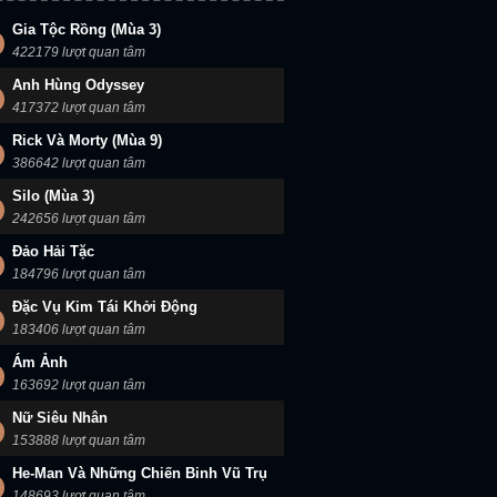
Gia Tộc Rồng (Mùa 3)
422179 lượt quan tâm
Anh Hùng Odyssey
417372 lượt quan tâm
Rick Và Morty (Mùa 9)
386642 lượt quan tâm
Silo (Mùa 3)
242656 lượt quan tâm
Đảo Hải Tặc
184796 lượt quan tâm
Đặc Vụ Kim Tái Khởi Động
183406 lượt quan tâm
Ám Ảnh
163692 lượt quan tâm
Nữ Siêu Nhân
153888 lượt quan tâm
He-Man Và Những Chiến Binh Vũ Trụ
148693 lượt quan tâm