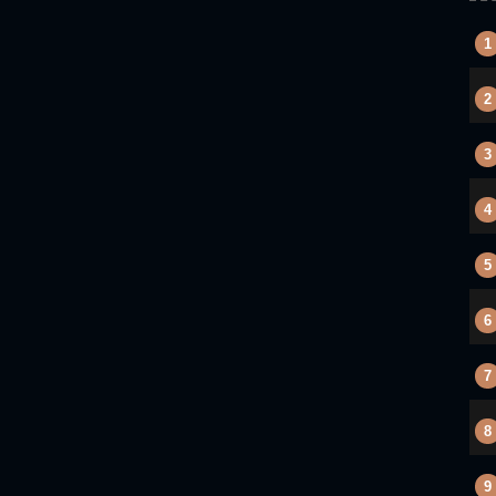
1
2
3
4
5
6
7
8
9