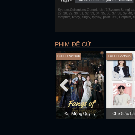
Tags
System.Collections.Generic.List`1[System.String] tap 1,
27, 28, 29, 30, 31, 32, 33, 34, 35, 36, 37, 38, 39, 40,
motphim, tvhay, zingtv, fptplay, phim1080, luotphim, 
PHIM ĐỀ CỬ
Full HD Vietsub
Full HD Vietsub
Đại Mộng Quy Ly
Che Giấu L