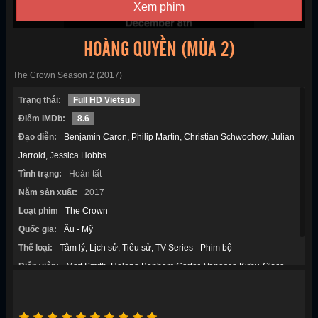
Xem phim
HOÀNG QUYỀN (MÙA 2)
The Crown Season 2 (2017)
Trạng thái:
Full HD Vietsub
Điểm IMDb:
8.6
Đạo diễn:
Benjamin Caron
Philip Martin
Christian Schwochow
Julian
Jarrold
Jessica Hobbs
Tình trạng:
Hoàn tất
Năm sản xuất:
2017
Loạt phim
The Crown
Quốc gia:
Âu - Mỹ
Thể loại:
Tâm lý
Lịch sử
Tiểu sử
TV Series - Phim bộ
Diễn viên:
Matt Smith
Helena Bonham Carter
Vanessa Kirby
Olivia
Colman
John Lithgow