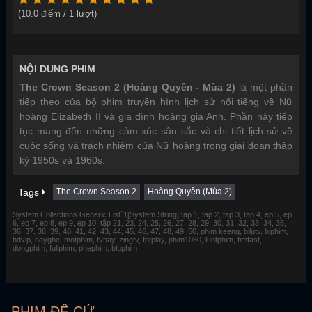
(
10.0
điểm /
1
lượt)
NỘI DUNG PHIM
The Crown Season 2 (Hoàng Quyền - Mùa 2)
là một phần
tiếp theo của bộ phim truyền hình lịch sử nổi tiếng về Nữ
hoàng Elizabeth II và gia đình hoàng gia Anh. Phần này tiếp
tục mang đến những cảm xúc sâu sắc và chi tiết lịch sử về
cuộc sống và trách nhiệm của Nữ hoàng trong giai đoạn thập
kỷ 1950s và 1960s.
Tags
The Crown Season 2
Hoàng Quyền (Mùa 2)
System.Collections.Generic.List`1[System.String] tap 1, tap 2, tap 3, tap 4, ep 5, ep
6, ep 7, ep 8, ep 9, ep 10, tập 21, 23, 24, 25, 26, 27, 28, 29, 30, 31, 32, 33, 34, 35,
36, 37, 38, 39, 40, 41, 42, 43, 44, 45, 46, 47, 48, 49, 50, phim keeng, bilutv, biphim,
hdvip, hayghe, motphim, tvhay, zingtv, fptplay, phim1080, luotphim, fimfast,
dongphim, fullphim, phephim, bluphim
PHIM ĐỀ CỬ