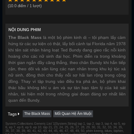
(
10.0
điểm /
1
lượt)
NỘI DUNG PHIM
The Black Mass
là một bộ phim kinh dị – tội phạm lấy cảm
hứng từ các sự kiện có thật, lấy bối cảnh tại Florida năm 1978
khi tên sát nhân hàng loạt Ted Bundy đang gieo rắc nỗi kinh
hoàng cho các nữ sinh đại học. Phim diễn ra trong khoảng
thời gian ngắn đầy căng thẳng, theo chân Bundy khi hắn tiếp
cận, theo dõi và săn lùng các nạn nhân trong khu ký túc xá
nữ sinh, đồng thời cho thấy nỗi sợ hãi lan rộng trong cộng
đồng. Thay vì tập trung vào điều tra phá án, bộ phim khai
thác bầu không khí u ám và sự tàn bạo tâm lý của kẻ sát
nhân, tái hiện một trong những giai đoạn đáng sợ nhất liên
quan đến Bundy.
Tags
The Black Mass
Mối Quan Hệ Ám Muội
System.Collections.Generic.List`1[System.String] tap 1, tap 2, tap 3, tap 4, ep 5, ep
6, ep 7, ep 8, ep 9, ep 10, tập 21, 23, 24, 25, 26, 27, 28, 29, 30, 31, 32, 33, 34, 35,
36, 37, 38, 39, 40, 41, 42, 43, 44, 45, 46, 47, 48, 49, 50, phim keeng, bilutv, biphim,