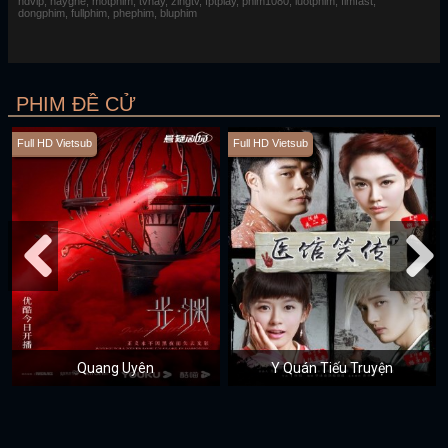
hdvip, hayghe, motphim, tvhay, zingtv, fptplay, phim1080, luotphim, fimfast,
dongphim, fullphim, phephim, bluphim
PHIM ĐỀ CỬ
Full HD Vietsub
Full HD Vietsub
Quang Uyên
Y Quán Tiếu Truyện