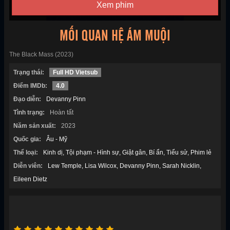
Xem phim
MỐI QUAN HỆ ÁM MUỘI
The Black Mass (2023)
Trạng thái:
Full HD Vietsub
Điểm IMDb:
4.0
Đạo diễn:
Devanny Pinn
Tình trạng:
Hoàn tất
Năm sản xuất:
2023
Quốc gia:
Âu - Mỹ
Thể loại:
Kinh dị
Tội phạm - Hình sự
Giật gân
Bí ẩn
Tiểu sử
Phim lẻ
Diễn viên:
Lew Temple
Lisa Wilcox
Devanny Pinn
Sarah Nicklin
Eileen Dietz