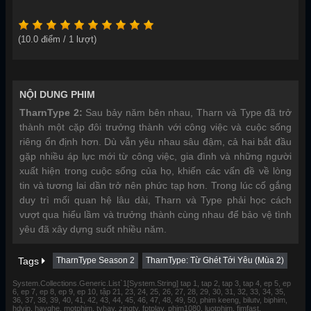
(
10.0
điểm /
1
lượt)
NỘI DUNG PHIM
TharnType 2:
Sau bảy năm bên nhau, Tharn và Type đã trở
thành một cặp đôi trưởng thành với công việc và cuộc sống
riêng ổn định hơn. Dù vẫn yêu nhau sâu đậm, cả hai bắt đầu
gặp nhiều áp lực mới từ công việc, gia đình và những người
xuất hiện trong cuộc sống của họ, khiến các vấn đề về lòng
tin và tương lai dần trở nên phức tạp hơn. Trong lúc cố gắng
duy trì mối quan hệ lâu dài, Tharn và Type phải học cách
vượt qua hiểu lầm và trưởng thành cùng nhau để bảo vệ tình
yêu đã xây dựng suốt nhiều năm.
Tags
TharnType Season 2
TharnType: Từ Ghét Tới Yêu (Mùa 2)
System.Collections.Generic.List`1[System.String] tap 1, tap 2, tap 3, tap 4, ep 5, ep
6, ep 7, ep 8, ep 9, ep 10, tập 21, 23, 24, 25, 26, 27, 28, 29, 30, 31, 32, 33, 34, 35,
36, 37, 38, 39, 40, 41, 42, 43, 44, 45, 46, 47, 48, 49, 50, phim keeng, bilutv, biphim,
hdvip, hayghe, motphim, tvhay, zingtv, fptplay, phim1080, luotphim, fimfast,