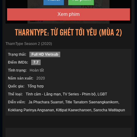
Xem phim
THARNTYPE: TỪ GHÉT TỚI YÊU (MÙA 2)
TharnType Season 2 (2020)
Trạng thái:
Full HD Vietsub
Điểm IMDb:
7.7
Tình trạng:
Hoàn tất
Năm sản xuất:
2020
Quốc gia:
Tổng hợp
Thể loại:
Tình cảm - Lãng mạn
TV Series - Phim bộ
LGBT
Diễn viên:
Ja Phachara Suansri
Title Tanatorn Saenangkanikorn
Kokliang Parinya Angsanan
Kittipat Kaewcharoen
Sarocha Watitapun