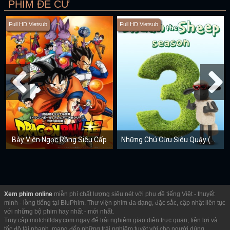
PHIM ĐỀ CỬ
Full HD Vietsub
Full HD Vietsub
Bảy Viên Ngọc Rồng Siêu Cấp
Những Chú Cừu Siêu Quậy (Mùa 3)
Xem phim online
miễn phí chất lượng siêu nét với phụ đề tiếng Việt - thuyết
minh - lồng tiếng tại BluPhim. Thư viện phim đa dạng, đặc sắc, cập nhật liên tục
với những bộ phim hay nhất - mới nhất.
Truy cập motchillday.com ngay để trải nghiệm giao diện trực quan, tiện lợi và
tốc độ tải nhanh, mang đến những trải nghiệm tuyệt vời cho người dùng.