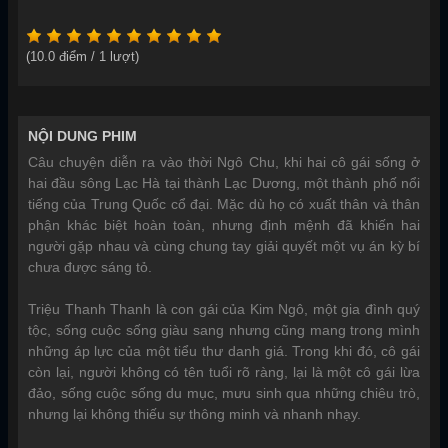
(
10.0
điểm /
1
lượt)
NỘI DUNG PHIM
Câu chuyện diễn ra vào thời Ngô Chu, khi hai cô gái sống ở
hai đầu sông Lạc Hà tại thành Lạc Dương, một thành phố nổi
tiếng của Trung Quốc cổ đại. Mặc dù họ có xuất thân và thân
phận khác biệt hoàn toàn, nhưng định mệnh đã khiến hai
người gặp nhau và cùng chung tay giải quyết một vụ án kỳ bí
chưa được sáng tỏ.
Triệu Thanh Thanh là con gái của Kim Ngô, một gia đình quý
tộc, sống cuộc sống giàu sang nhưng cũng mang trong mình
những áp lực của một tiểu thư danh giá. Trong khi đó, cô gái
còn lại, người không có tên tuổi rõ ràng, lại là một cô gái lừa
đảo, sống cuộc sống du mục, mưu sinh qua những chiêu trò,
nhưng lại không thiếu sự thông minh và nhanh nhạy.