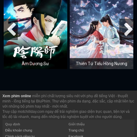
Âm Dương Sư
Thiên Tứ Tiểu Hồng Nương
Xem phim online
miễn phí chất lượng siêu nét với phụ đề tiếng Việt - thuyết
minh - lồng tiếng tại BluPhim. Thư viện phim đa dạng, đặc sắc, cập nhật liên tục
với những bộ phim hay nhất - mới nhất.
Truy cập motchillday.com ngay để trải nghiệm giao diện trực quan, tiện lợi và
tốc độ tải nhanh, mang đến những trải nghiệm tuyệt vời cho người dùng.
Quy định
Giới thiệu
Điều khoản chung
Trang chủ
Chính sách riêng tư
Facebook