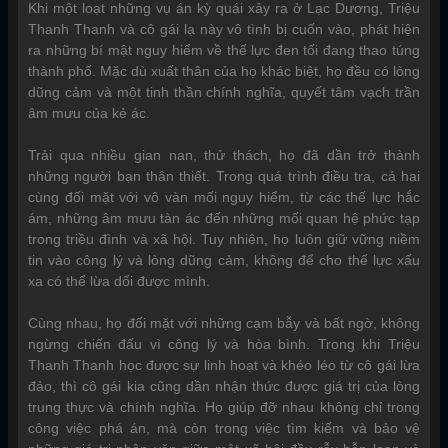
Khi một loạt những vụ án kỳ quái xảy ra ở Lạc Dương, Triệu
Thanh Thanh và cô gái lạ này vô tình bị cuốn vào, phát hiện
ra những bí mật nguy hiểm về thế lực đen tối đang thao túng
thành phố. Mặc dù xuất thân của họ khác biệt, họ đều có lòng
dũng cảm và một tinh thần chính nghĩa, quyết tâm vạch trần
âm mưu của kẻ ác.
Trải qua nhiều gian nan, thử thách, họ đã dần trở thành
những người bạn thân thiết. Trong quá trình điều tra, cả hai
cùng đối mặt với vô vàn mối nguy hiểm, từ các thế lực hắc
ám, những âm mưu tàn ác đến những mối quan hệ phức tạp
trong triều đình và xã hội. Tuy nhiên, họ luôn giữ vững niềm
tin vào công lý và lòng dũng cảm, không để cho thế lực xấu
xa có thể lừa dối được mình.
Cùng nhau, họ đối mặt với những cạm bẫy và bất ngờ, không
ngừng chiến đấu vì công lý và hòa bình. Trong khi Triệu
Thanh Thanh học được sự linh hoạt và khéo léo từ cô gái lừa
đảo, thì cô gái kia cũng dần nhận thức được giá trị của lòng
trung thực và chính nghĩa. Họ giúp đỡ nhau không chỉ trong
công việc phá án, mà còn trong việc tìm kiếm và bảo vệ