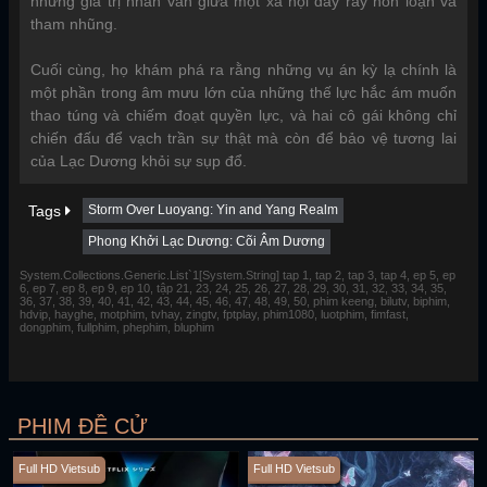
những giá trị nhân văn giữa một xã hội đầy rẫy hỗn loạn và
tham nhũng.
Cuối cùng, họ khám phá ra rằng những vụ án kỳ lạ chính là
một phần trong âm mưu lớn của những thế lực hắc ám muốn
thao túng và chiếm đoạt quyền lực, và hai cô gái không chỉ
chiến đấu để vạch trần sự thật mà còn để bảo vệ tương lai
của Lạc Dương khỏi sự sụp đổ.
Tags
Storm Over Luoyang: Yin and Yang Realm
Phong Khởi Lạc Dương: Cõi Âm Dương
System.Collections.Generic.List`1[System.String] tap 1, tap 2, tap 3, tap 4, ep 5, ep
6, ep 7, ep 8, ep 9, ep 10, tập 21, 23, 24, 25, 26, 27, 28, 29, 30, 31, 32, 33, 34, 35,
36, 37, 38, 39, 40, 41, 42, 43, 44, 45, 46, 47, 48, 49, 50, phim keeng, bilutv, biphim,
hdvip, hayghe, motphim, tvhay, zingtv, fptplay, phim1080, luotphim, fimfast,
dongphim, fullphim, phephim, bluphim
PHIM ĐỀ CỬ
Full HD Vietsub
Full HD Vietsub