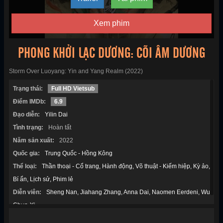
Xem phim
PHONG KHỞI LẠC DƯƠNG: CÕI ÂM DƯƠNG
Storm Over Luoyang: Yin and Yang Realm (2022)
Trạng thái:
Full HD Vietsub
Điểm IMDb:
6.9
Đạo diễn:
Yilin Dai
Tình trạng:
Hoàn tất
Năm sản xuất:
2022
Quốc gia:
Trung Quốc - Hồng Kông
Thể loại:
Thần thoại - Cổ trang
Hành động
Võ thuật - Kiếm hiệp
Kỳ ảo
Bí ẩn
Lịch sử
Phim lẻ
Diễn viên:
Sheng Nan
Jiahang Zhang
Anna Dai
Naomen Eerdeni
Wu
Chun-Yi