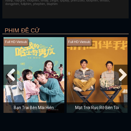
hdvip, hayghe, motphim, tvhay, zingtv, fptplay, phim1080, luotphim, fimfast,
dongphim, fullphim, phephim, bluphim
PHIM ĐỀ CỬ
Full HD Vietsub
Full HD Vietsub
Bạn Trai Bên Mái Hiên
Mặt Trời Rực Rỡ Bên Tôi