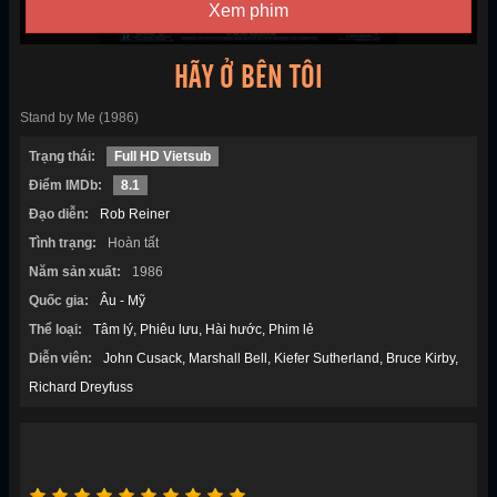
Xem phim
HÃY Ở BÊN TÔI
Stand by Me (1986)
Trạng thái:
Full HD Vietsub
Điểm IMDb:
8.1
Đạo diễn:
Rob Reiner
Tình trạng:
Hoàn tất
Năm sản xuất:
1986
Quốc gia:
Âu - Mỹ
Thể loại:
Tâm lý
Phiêu lưu
Hài hước
Phim lẻ
Diễn viên:
John Cusack
Marshall Bell
Kiefer Sutherland
Bruce Kirby
Richard Dreyfuss