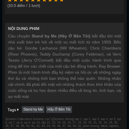
(
10.0
điểm /
1
lượt)
NỘI DUNG PHIM
Câu chuyện
Stand by Me (Hãy Ở Bên Tôi)
bắt đầu khi một
nhà xuất bản trẻ hỏi về một vụ mất tích từ năm 1959. Bốn
cậu bé: Gordie Lachance (Wil Wheaton), Chris Chambers
(River Phoenix), Teddy Duchamp (Corey Feldman), và Vern
Tessio (Jerry O'Connell) bắt đầu một cuộc hành trình qua
rừng để tìm xác chết của một cậu bé đồng hành, Ray Brower.
Phim là một hành trình đầy kỷ niệm và hồi ức về những ngày
thơ ấu và những tình bạn không thể nào quên. Những nhân
vật chính đã phải đối mặt với những thách thức khó khăn của
cuộc sống và họ học được nhiều điều về lòng tin, tình bạn, và
sự mất mát.
Tags
Stand by Me
Hãy Ở Bên Tôi
System.Collections.Generic.List`1[System.String] tap 1, tap 2, tap 3, tap 4, ep 5, ep
6, ep 7, ep 8, ep 9, ep 10, tập 21, 23, 24, 25, 26, 27, 28, 29, 30, 31, 32, 33, 34, 35,
36, 37, 38, 39, 40, 41, 42, 43, 44, 45, 46, 47, 48, 49, 50, phim keeng, bilutv, biphim,