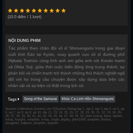
(
10.0
điểm /
1
lượt)
NỘI DUNG PHIM
Tác phẩm theo chân đội võ sĩ Shinsengumi trong giai đoạn
cuối thời Edo tại Kyoto, xoay quanh cựu võ sĩ đường phố
Hijikata Toshizo cùng tình anh em giữa anh với Kondo Isami
và Okita Soji, giữa thời cuộc biến động lòng trung thành, sự
phản bội và chiến tranh trở thành những thử thách nghiệt ngã
đối với họ trong câu chuyện được xây dựng dựa trên các
nhân vật và sự kiện có thật trong lịch sử.
Tags
Song of the Samurai
Khúc Ca Linh Hồn Shinsengumi
System.Collections.Generic.List`1[System.String] tap 1, tap 2, tap 3, tap 4, ep 5, ep
6, ep 7, ep 8, ep 9, ep 10, tập 21, 23, 24, 25, 26, 27, 28, 29, 30, 31, 32, 33, 34, 35,
36, 37, 38, 39, 40, 41, 42, 43, 44, 45, 46, 47, 48, 49, 50, phim keeng, bilutv, biphim,
hdvip, hayghe, motphim, tvhay, zingtv, fptplay, phim1080, luotphim, fimfast,
dongphim, fullphim, phephim, bluphim