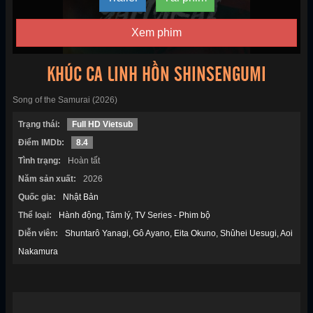
Xem phim
KHÚC CA LINH HỒN SHINSENGUMI
Song of the Samurai (2026)
Trạng thái:
Full HD Vietsub
Điểm IMDb:
8.4
Tình trạng:
Hoàn tất
Năm sản xuất:
2026
Quốc gia:
Nhật Bản
Thể loại:
Hành động
Tâm lý
TV Series - Phim bộ
Diễn viên:
Shuntarô Yanagi
Gô Ayano
Eita Okuno
Shûhei Uesugi
Aoi
Nakamura