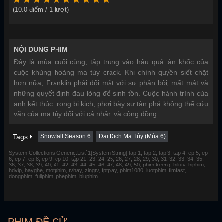
(
10.0
điểm /
1
lượt)
NỘI DUNG PHIM
Đây là mùa cuối cùng, tập trung vào hậu quả tàn khốc của
cuộc khủng hoảng ma túy crack. Khi chính quyền siết chặt
hơn nữa, Franklin phải đối mặt với sự phản bội, mất mát và
những quyết định đau lòng để sinh tồn. Cuộc hành trình của
anh kết thúc trong bi kịch, phơi bày sự tàn phá không thể cứu
vãn của ma túy đối với cá nhân và cộng đồng.
Tags
Snowfall Season 6
Đại Dịch Ma Túy (Mùa 6)
System.Collections.Generic.List`1[System.String] tap 1, tap 2, tap 3, tap 4, ep 5, ep
6, ep 7, ep 8, ep 9, ep 10, tập 21, 23, 24, 25, 26, 27, 28, 29, 30, 31, 32, 33, 34, 35,
36, 37, 38, 39, 40, 41, 42, 43, 44, 45, 46, 47, 48, 49, 50, phim keeng, bilutv, biphim,
hdvip, hayghe, motphim, tvhay, zingtv, fptplay, phim1080, luotphim, fimfast,
dongphim, fullphim, phephim, bluphim
PHIM ĐỀ CỬ