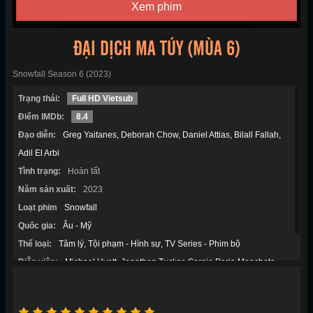
Xem phim
ĐẠI DỊCH MA TÚY (MÙA 6)
Snowfall Season 6 (2023)
Trạng thái:
Full HD Vietsub
Điểm IMDb:
8.4
Đạo diễn:
Greg Yaitanes
Deborah Chow
Daniel Attias
Bilall Fallah
Adil El Arbi
Tình trạng:
Hoàn tất
Năm sản xuất:
2023
Loạt phim
Snowfall
Quốc gia:
Âu - Mỹ
Thể loại:
Tâm lý
Tội phạm - Hình sự
TV Series - Phim bộ
Diễn viên:
Michael Hyatt
Jonathan Tucker
Sergio Peris-Mencheta
Alon Aboutboul
Amin Joseph