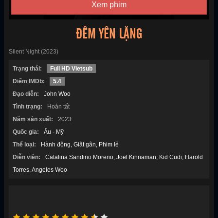
Xem phim
ĐÊM YÊN LẶNG
Silent Night (2023)
Trạng thái:
Full HD Vietsub
Điểm IMDb:
5.4
Đạo diễn:
John Woo
Tình trạng:
Hoàn tất
Năm sản xuất:
2023
Quốc gia:
Âu - Mỹ
Thể loại:
Hành động
Giật gân
Phim lẻ
Diễn viên:
Catalina Sandino Moreno
Joel Kinnaman
Kid Cudi
Harold
Torres
Angeles Woo