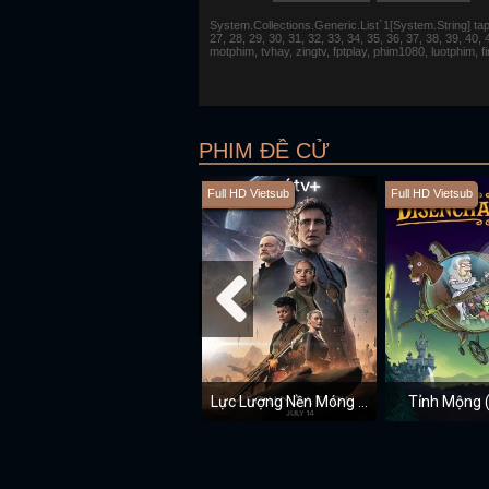
System.Collections.Generic.List`1[System.String] tap 1,
27, 28, 29, 30, 31, 32, 33, 34, 35, 36, 37, 38, 39, 40,
motphim, tvhay, zingtv, fptplay, phim1080, luotphim, 
PHIM ĐỀ CỬ
Full HD Vietsub
Full HD Vietsub
Lực Lượng Nền Móng (Mùa 2)
Tỉnh Mộng 