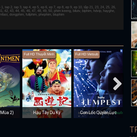
 tap 2, tap 3, tap 4, ep 5, ep 6, ep 7, ep 8, ep 9, ep 10, tập 21, 23, 24, 25, 26,
 41, 42, 43, 44, 45, 46, 47, 48, 49, 50, phim keeng, bilutv, biphim, hdvip, hayghe,
fimfast, dongphim, fullphim, phephim, bluphim
Full HD Thuyết Minh
Full HD Vietsub
Full H
(Mùa 2)
Hậu Tây Du Ký
Cơn Lốc Quyền Lực
T