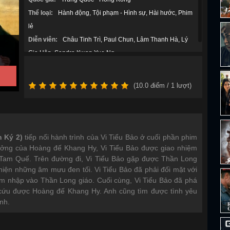
Thể loại:
Hành động
Tội phạm - Hình sự
Hài hước
Phim
lẻ
Diễn viên:
Châu Tinh Trì
Paul Chun
Lâm Thanh Hà
Lý
Gia Hân
Sandra Kwan Yue Ng
(
10.0
điểm /
1
lượt)
h Ký 2)
tiếp nối hành trình của Vi Tiểu Bảo ở cuối phần phim
 tưởng của Hoàng đế Khang Hy, Vi Tiểu Bảo được giao nhiệm
Tam Quế. Trên đường đi, Vi Tiểu Bảo gặp được Thần Long
hiện những âm mưu đen tối. Vi Tiểu Bảo đã phải đối mặt với
âm nhập vào Thần Long giáo. Cuối cùng, Vi Tiểu Bảo đã phá
u được Hoàng đế Khang Hy. Anh cũng tìm được tình yêu
nh.