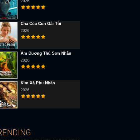
2026
Cha Của Con Gái Tôi
2026
Âm Dương Thủ Sơn Nhân
D Vietsub
Full HD Vietsub
Full HD Vietsub
2026
Kim Xà Phu Nhân
2026
Nhật Ký Giọt Sương (Mùa 2)
Gia Đình Siêu Nhân 2
Lạc Ngoài Không Gian (Mù
RENDING