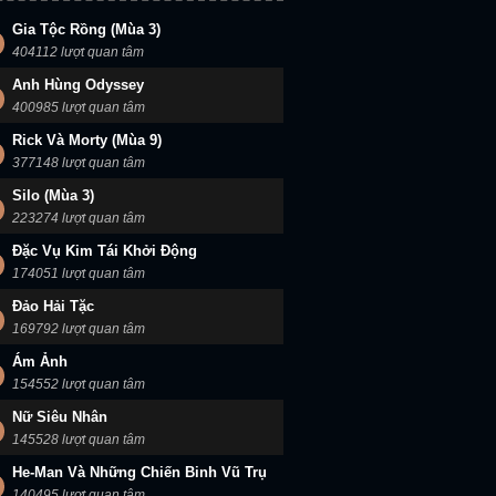
Gia Tộc Rồng (Mùa 3)
404112 lượt quan tâm
Anh Hùng Odyssey
400985 lượt quan tâm
Rick Và Morty (Mùa 9)
377148 lượt quan tâm
Silo (Mùa 3)
223274 lượt quan tâm
Đặc Vụ Kim Tái Khởi Động
174051 lượt quan tâm
Đảo Hải Tặc
169792 lượt quan tâm
Ám Ảnh
154552 lượt quan tâm
Nữ Siêu Nhân
145528 lượt quan tâm
He-Man Và Những Chiến Binh Vũ Trụ
140495 lượt quan tâm