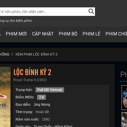
ng cụ tìm kiếm phim.
A
PHIM MỚI
CẬP NHẬT
PHIM BỘ
PHIM LẺ
PHIM CHI
 KÔNG
XEM PHIM LỘC ĐỈNH KÝ 2
LỘC ĐỈNH KÝ 2
P
Royal Tramp II (1992)
Trạng thái:
Full HD Vietsub
Điểm IMDb:
7.0
Đạo diễn:
Jing Wong
Tình trạng:
Hoàn tất
Năm sản xuất:
1992
Quốc gia:
Trung Quốc - Hồng Kông