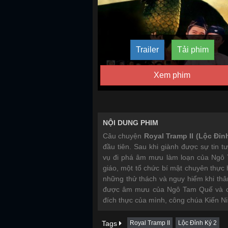
Trailer
Tải phim
Xem phim
NỘI DUNG PHIM
Câu chuyện
Royal Tramp II (Lộc Đỉn
đầu tiên. Sau khi giành được sự tin
vụ đi phá âm mưu làm loạn của Ngô 
giáo, một tổ chức bí mật chuyên thực 
những thử thách và nguy hiểm khi th
được âm mưu của Ngô Tam Quế và cứ
đích thực của mình, công chúa Kiến Ni
Tags
Royal Tramp II
Lộc Đỉnh Ký 2