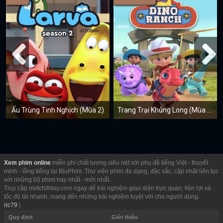
Ấu Trùng Tinh Nghịch (Mùa 2)
Trang Trại Khủng Long (Mùa 2)
Xem phim online
miễn phí chất lượng siêu nét với phụ đề tiếng Việt - thuyết
minh - lồng tiếng tại BluPhim. Thư viện phim đa dạng, đặc sắc, cập nhật liên tục
với những bộ phim hay nhất - mới nhất.
Truy cập motchillday.com ngay để trải nghiệm giao diện trực quan, tiện lợi và
tốc độ tải nhanh, mang đến những trải nghiệm tuyệt vời cho người dùng.
ric79
|
Quy định
Giới thiệu