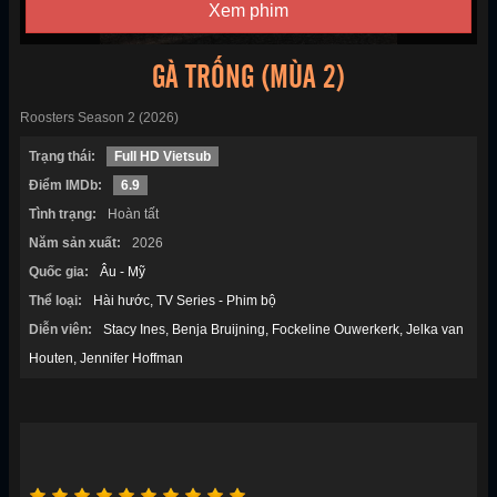
Xem phim
GÀ TRỐNG (MÙA 2)
Roosters Season 2 (2026)
Trạng thái:
Full HD Vietsub
Điểm IMDb:
6.9
Tình trạng:
Hoàn tất
Năm sản xuất:
2026
Quốc gia:
Âu - Mỹ
Thể loại:
Hài hước
TV Series - Phim bộ
Diễn viên:
Stacy Ines
Benja Bruijning
Fockeline Ouwerkerk
Jelka van
Houten
Jennifer Hoffman