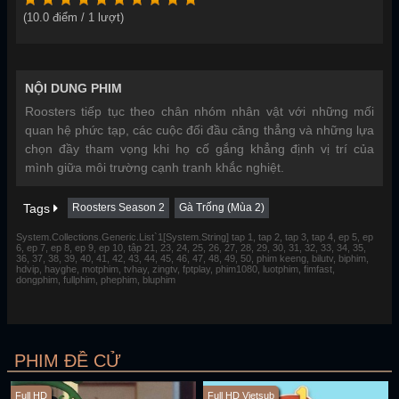
(
10.0
điểm /
1
lượt)
NỘI DUNG PHIM
Roosters tiếp tục theo chân nhóm nhân vật với những mối
quan hệ phức tạp, các cuộc đối đầu căng thẳng và những lựa
chọn đầy tham vọng khi họ cố gắng khẳng định vị trí của
mình giữa môi trường cạnh tranh khắc nghiệt.
Tags
Roosters Season 2
Gà Trống (Mùa 2)
System.Collections.Generic.List`1[System.String] tap 1, tap 2, tap 3, tap 4, ep 5, ep
6, ep 7, ep 8, ep 9, ep 10, tập 21, 23, 24, 25, 26, 27, 28, 29, 30, 31, 32, 33, 34, 35,
36, 37, 38, 39, 40, 41, 42, 43, 44, 45, 46, 47, 48, 49, 50, phim keeng, bilutv, biphim,
hdvip, hayghe, motphim, tvhay, zingtv, fptplay, phim1080, luotphim, fimfast,
dongphim, fullphim, phephim, bluphim
PHIM ĐỀ CỬ
Full HD
Full HD Vietsub