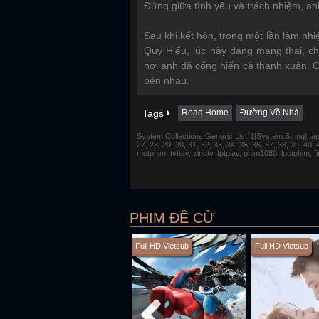
Đứng giữa tình yêu và trách nhiệm, an
Sau khi kết hôn, trong một lần làm nh
Quy Hiểu, lúc này đang mang thai, ch
nơi anh đã cống hiến cả thanh xuân. C
bên nhau.
Tags
Road Home
Đường Về Nhà
System.Collections.Generic.List`1[System.String] tap 1,
27, 28, 29, 30, 31, 32, 33, 34, 35, 36, 37, 38, 39, 40,
motphim, tvhay, zingtv, fptplay, phim1080, luotphim, 
PHIM ĐỀ CỬ
Full HD Vietsub
Full HD Vietsub