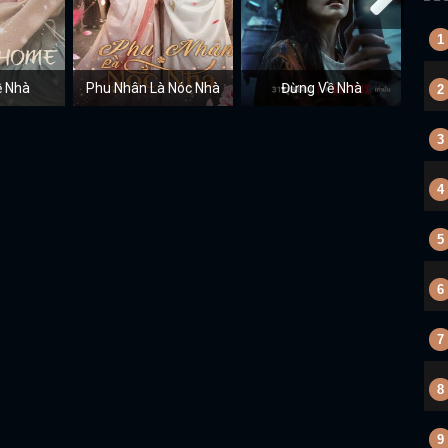
1
 Nhà
Phu Nhân Là Nóc Nhà
Đừng Về Nhà
2
3
4
5
6
7
8
9