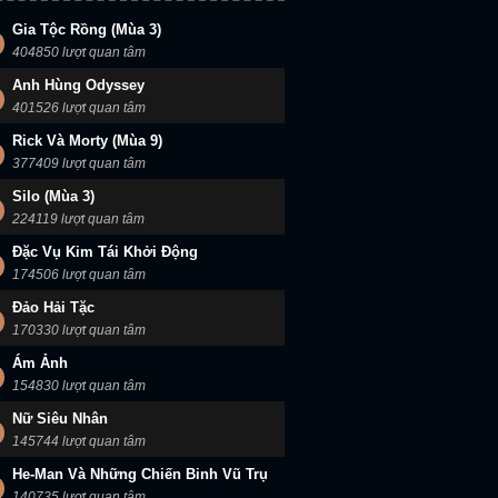
Gia Tộc Rồng (Mùa 3)
404850 lượt quan tâm
Anh Hùng Odyssey
Lật Mặt 4: Nhà Có Khách
Cung Đường Về Nhà
Nhà Ven Đường
401526 lượt quan tâm
Rick Và Morty (Mùa 9)
377409 lượt quan tâm
Silo (Mùa 3)
224119 lượt quan tâm
Đặc Vụ Kim Tái Khởi Động
174506 lượt quan tâm
Đảo Hải Tặc
170330 lượt quan tâm
Ám Ảnh
154830 lượt quan tâm
Nữ Siêu Nhân
145744 lượt quan tâm
He-Man Và Những Chiến Binh Vũ Trụ
140735 lượt quan tâm