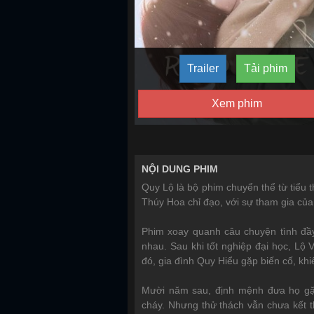
Trailer
Tải phim
Xem phim
NỘI DUNG PHIM
Quy Lộ là bộ phim chuyển thể từ tiểu 
Thúy Hoa chỉ đạo, với sự tham gia củ
Phim xoay quanh câu chuyện tình đầy
nhau. Sau khi tốt nghiệp đại học, Lộ 
đó, gia đình Quy Hiểu gặp biến cố, kh
Mười năm sau, định mệnh đưa họ gặp 
cháy. Nhưng thử thách vẫn chưa kết 