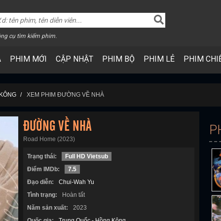
ng cụ tìm kiếm phim.
A
PHIM MỚI
CẬP NHẬT
PHIM BỘ
PHIM LẺ
PHIM CHI
 KÔNG
XEM PHIM ĐƯỜNG VỀ NHÀ
ĐƯỜNG VỀ NHÀ
P
Road Home (2023)
Trạng thái:
Full HD Vietsub
Điểm IMDb:
7.5
Đạo diễn:
Chui-Wah Yu
Tình trạng:
Hoàn tất
Năm sản xuất:
2023
Quốc gia:
Trung Quốc - Hồng Kông