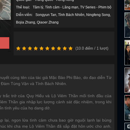
Thể loại:
Tâm lý
Tình cảm - Lãng mạn
TV Series - Phim bộ
Diễn viên:
Songyun Tan
Tỉnh Bách Nhiên
Ningfeng Song
Bojia Zhang
Qiaoer Zhang
(
10.0
điểm /
1
lượt)
thuyết cùng tên của tác giả Mặc Bảo Phi Bảo, do đạo diễn Từ
a Đàm Tùng Vận và Tỉnh Bách Nhiên.
 trắc trở của Quy Hiểu và Lộ Viêm Thần mối tình đầu của
Viêm Thần gia nhập lực lượng cảnh sát đặc nhiệm, trong khi
iến tình yêu của họ dang dở.
lại, ngọn lửa tình cảm chưa bao giờ nguội lạnh lại bùng
thúc khi cha mẹ Lộ Viêm Thần đã sắp đặt hôn ước cho anh.