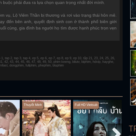
h buộc phải đưa ra lựa chọn quan trọng nhất đời mình.
iệm vụ, Lộ Viêm Thần bị thương và rơi vào trạng thái hôn mê.
ạy đến bên anh, quyết định sinh con ở thành phố biên giới
uối cùng, gia đình ba người họ tìm được hạnh phúc trọn vẹn
 tap 2, tap 3, tap 4, ep 5, ep 6, ep 7, ep 8, ep 9, ep 10, tập 21, 23, 24, 25, 26,
 41, 42, 43, 44, 45, 46, 47, 48, 49, 50, phim keeng, bilutv, biphim, hdvip, hayghe,
fimfast, dongphim, fullphim, phephim, bluphim
Thuyết Minh
Full HD Vietsub
Full H
T