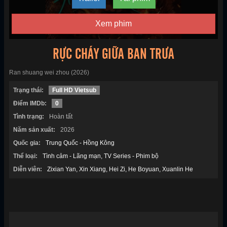
Xem phim
RỰC CHÁY GIỮA BAN TRƯA
Ran shuang wei zhou (2026)
Trạng thái:
Full HD Vietsub
Điểm IMDb:
0
Tình trạng:
Hoàn tất
Năm sản xuất:
2026
Quốc gia:
Trung Quốc - Hồng Kông
Thể loại:
Tình cảm - Lãng mạn
TV Series - Phim bộ
Diễn viên:
Zixian Yan
Xin Xiang
Hei Zi
He Boyuan
Xuanlin He