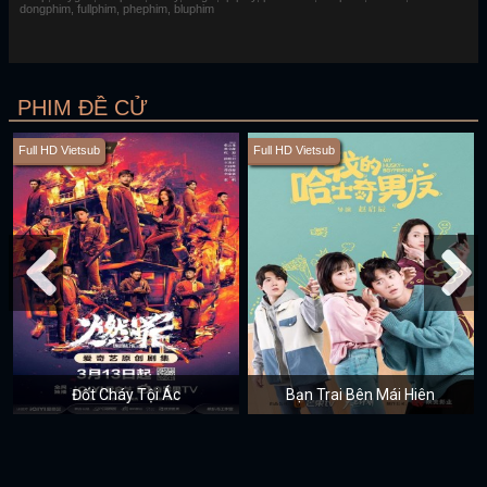
dongphim, fullphim, phephim, bluphim
PHIM ĐỀ CỬ
Full HD Vietsub
Full HD Vietsub
Đốt Cháy Tội Ác
Bạn Trai Bên Mái Hiên