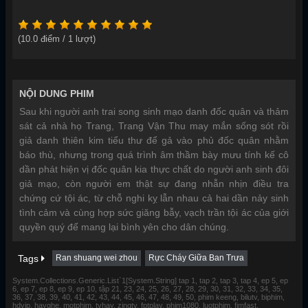
(
10.0
điểm /
1
lượt)
NỘI DUNG PHIM
Sau khi người anh trai song sinh mạo danh đốc quân và thảm
sát cả nhà họ Trang, Trang Vận Thu may mắn sống sót rồi
giả danh thiên kim tiểu thư để gả vào phủ đốc quân nhằm
báo thù, nhưng trong quá trình âm thầm bày mưu tính kế cô
dần phát hiện vị đốc quân kia thực chất do người anh sinh đôi
giả mạo, còn người em thật sự đang nhẫn nhịn điều tra
chứng cứ tội ác, từ chỗ nghi kỵ lẫn nhau cả hai dần nảy sinh
tình cảm và cùng hợp sức giăng bẫy, vạch trần tội ác của giới
quyền quý để mang lại bình yên cho dân chúng.
Tags
Ran shuang wei zhou
Rực Cháy Giữa Ban Trưa
System.Collections.Generic.List`1[System.String] tap 1, tap 2, tap 3, tap 4, ep 5, ep
6, ep 7, ep 8, ep 9, ep 10, tập 21, 23, 24, 25, 26, 27, 28, 29, 30, 31, 32, 33, 34, 35,
36, 37, 38, 39, 40, 41, 42, 43, 44, 45, 46, 47, 48, 49, 50, phim keeng, bilutv, biphim,
hdvip, hayghe, motphim, tvhay, zingtv, fptplay, phim1080, luotphim, fimfast,