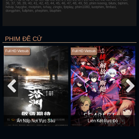
36, 37, 38, 39, 40, 41, 42, 43, 44, 45, 46, 47, 48, 49, 50, phim keeng, bilutv, biphim,
hdvip, hayghe, motphim, tvhay, zingtv, fptplay, phim1080, luotphim, fimfast,
dongphim, fullphim, phephim, bluphim
PHIM ĐỀ CỬ
Full HD Vietsub
Full HD Vietsub
Ẩn Nấp Nơi Vực Sâu
Liên Kết Rực Đỏ