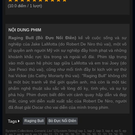
(
10.0
điểm /
1
lượt)
NỘI DUNG PHIM
Raging Bull (Bò Đực Nổi Điên)
kể về cuộc sống và sự
nghiệp của Jake LaMotta (do Robert De Niro thủ vai), một võ
sĩ quyền anh người Mỹ với sự nghiệp đầy hình phạt và những
khoảnh khắc rực lửa trong và ngoài võ đài. Phim tập trung
vào mối quan hệ phức tạp giữa LaMotta và em trai Joey (do
Joe Pesci thủ vai), cũng như mối tình đầy bi kịch với vợ thứ
hai Vickie (do Cathy Moriarty thủ vai). "Raging Bull" không chỉ
là một bức tranh về thế giới quyền anh, mà còn là một tác
phẩm nghệ thuật sâu sắc về lòng đố kỵ, tình yêu, và sự tự
phá hủy. Phim được biết đến với cảnh quay hấp dẫn và đẹp
mắt, cùng với diễn xuất xuất sắc của Robert De Niro, người
đã đoạt giải Oscar cho vai diễn của mình trong phim.
Tags
Raging Bull
Bò Đực Nổi Điên
System.Collections.Generic.List`1[System.String] tap 1, tap 2, tap 3, tap 4, ep 5, ep
6, ep 7, ep 8, ep 9, ep 10, tập 21, 23, 24, 25, 26, 27, 28, 29, 30, 31, 32, 33, 34, 35,