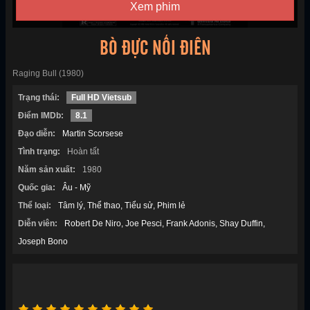
Xem phim
BÒ ĐỰC NỔI ĐIÊN
Raging Bull (1980)
Trạng thái:
Full HD Vietsub
Điểm IMDb:
8.1
Đạo diễn:
Martin Scorsese
Tình trạng:
Hoàn tất
Năm sản xuất:
1980
Quốc gia:
Âu - Mỹ
Thể loại:
Tâm lý
Thể thao
Tiểu sử
Phim lẻ
Diễn viên:
Robert De Niro
Joe Pesci
Frank Adonis
Shay Duffin
Joseph Bono