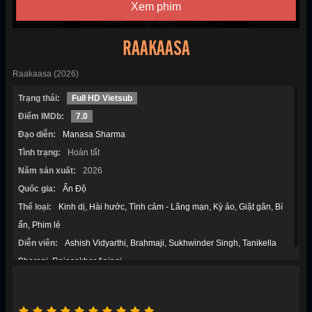
Xem phim
RAAKAASA
Raakaasa (2026)
Trạng thái:
Full HD Vietsub
Điểm IMDb:
7.0
Đạo diễn:
Manasa Sharma
Tình trạng:
Hoàn tất
Năm sản xuất:
2026
Quốc gia:
Ấn Độ
Thể loại:
Kinh dị
Hài hước
Tình cảm - Lãng mạn
Kỳ ảo
Giật gân
Bí
ẩn
Phim lẻ
Diễn viên:
Ashish Vidyarthi
Brahmaji
Sukhwinder Singh
Tanikella
Bharani
Rajasekhar Aningi