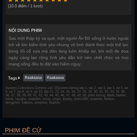
(
10.0
điểm /
1
lượt)
NỘI DUNG PHIM
Sau một thập kỷ xa quê, một người Ấn Độ sống ở nước ngoài
trở về tìm kiếm tình yêu nhưng vô tình đánh thức một thế lực
bóng tối cổ xưa mà dân làng luôn khiếp sợ, khi mối đe dọa
ngày càng lan rộng tình yêu dần trở nên chết chóc và mọi
mạng sống đều bị đặt vào hiểm nguy.
Tags
Raakaasa
Raakaasa
System.Collections.Generic.List`1[System.String] tap 1, tap 2, tap 3, tap 4, ep 5, ep
6, ep 7, ep 8, ep 9, ep 10, tập 21, 23, 24, 25, 26, 27, 28, 29, 30, 31, 32, 33, 34, 35,
36, 37, 38, 39, 40, 41, 42, 43, 44, 45, 46, 47, 48, 49, 50, phim keeng, bilutv, biphim,
hdvip, hayghe, motphim, tvhay, zingtv, fptplay, phim1080, luotphim, fimfast,
dongphim, fullphim, phephim, bluphim
PHIM ĐỀ CỬ