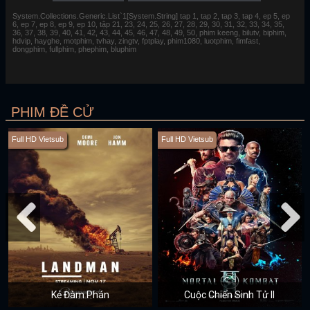
System.Collections.Generic.List`1[System.String] tap 1, tap 2, tap 3, tap 4, ep 5, ep
6, ep 7, ep 8, ep 9, ep 10, tập 21, 23, 24, 25, 26, 27, 28, 29, 30, 31, 32, 33, 34, 35,
36, 37, 38, 39, 40, 41, 42, 43, 44, 45, 46, 47, 48, 49, 50, phim keeng, bilutv, biphim,
hdvip, hayghe, motphim, tvhay, zingtv, fptplay, phim1080, luotphim, fimfast,
dongphim, fullphim, phephim, bluphim
PHIM ĐỀ CỬ
Full HD Vietsub
Full HD Vietsub
Kẻ Đàm Phán
Cuộc Chiến Sinh Tử II