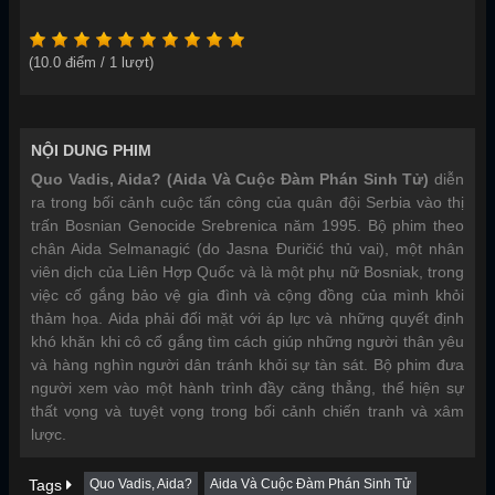
(
10.0
điểm /
1
lượt)
NỘI DUNG PHIM
Quo Vadis, Aida? (Aida Và Cuộc Đàm Phán Sinh Tử)
diễn
ra trong bối cảnh cuộc tấn công của quân đội Serbia vào thị
trấn Bosnian Genocide Srebrenica năm 1995. Bộ phim theo
chân Aida Selmanagić (do Jasna Đuričić thủ vai), một nhân
viên dịch của Liên Hợp Quốc và là một phụ nữ Bosniak, trong
việc cố gắng bảo vệ gia đình và cộng đồng của mình khỏi
thảm họa. Aida phải đối mặt với áp lực và những quyết định
khó khăn khi cô cố gắng tìm cách giúp những người thân yêu
và hàng nghìn người dân tránh khỏi sự tàn sát. Bộ phim đưa
người xem vào một hành trình đầy căng thẳng, thể hiện sự
thất vọng và tuyệt vọng trong bối cảnh chiến tranh và xâm
lược.
Tags
Quo Vadis, Aida?
Aida Và Cuộc Đàm Phán Sinh Tử