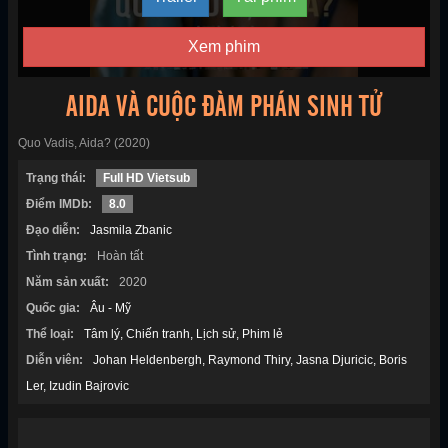
Xem phim
AIDA VÀ CUỘC ĐÀM PHÁN SINH TỬ
Quo Vadis, Aida? (2020)
Trạng thái:
Full HD Vietsub
Điểm IMDb:
8.0
Đạo diễn:
Jasmila Zbanic
Tình trạng:
Hoàn tất
Năm sản xuất:
2020
Quốc gia:
Âu - Mỹ
Thể loại:
Tâm lý
Chiến tranh
Lịch sử
Phim lẻ
Diễn viên:
Johan Heldenbergh
Raymond Thiry
Jasna Djuricic
Boris
Ler
Izudin Bajrovic