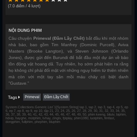
(
7.0
điểm /
4
lượt)
NỘI DUNG PHIM
Câu chuyện
Primeval (Đầm Lầy Chết)
bắt đầu khi một nhóm
nhà báo, bao gồm Tim Manfrey (Dominic Purcell), Aviva
Masters (Brooke Langton), và Steven Johnson (Orlando
Jones), được gửi đến Burundi để bắt đầu một dự án về bảo
tồn động vật hoang dã. Tuy nhiên, họ sớm phát hiện ra rằng
họ không chỉ phải đối mặt với những nguy hiểm từ thiên nhiên
mà còn với một tay săn mồi máu chảy có biệt danh
"Gustave."
Tags
Primeval
Đầm Lầy Chết
System.Collections.Generic.List`1[System.String] tap 1, tap 2, tap 3, tap 4, ep 5, ep
6, ep 7, ep 8, ep 9, ep 10, tập 21, 23, 24, 25, 26, 27, 28, 29, 30, 31, 32, 33, 34, 35,
36, 37, 38, 39, 40, 41, 42, 43, 44, 45, 46, 47, 48, 49, 50, phim keeng, bilutv, biphim,
hdvip, hayghe, motphim, tvhay, zingtv, fptplay, phim1080, luotphim, fimfast,
dongphim, fullphim, phephim, bluphim