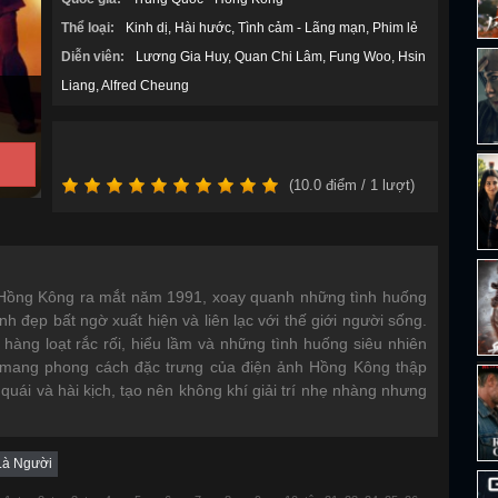
Thể loại:
Kinh dị
Hài hước
Tình cảm - Lãng mạn
Phim lẻ
Diễn viên:
Lương Gia Huy
Quan Chi Lâm
Fung Woo
Hsin
Liang
Alfred Cheung
(
10.0
điểm /
1
lượt)
ị Hồng Kông ra mắt năm 1991, xoay quanh những tình huống
h đẹp bất ngờ xuất hiện và liên lạc với thế giới người sống.
hàng loạt rắc rối, hiểu lầm và những tình huống siêu nhiên
 mang phong cách đặc trưng của điện ảnh Hồng Kông thập
quái và hài kịch, tạo nên không khí giải trí nhẹ nhàng nhưng
Là Người