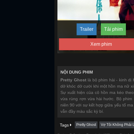
Trailer
Tải phim
Xem phim
NỘI DUNG PHIM
Pretty Ghost
là bộ phim hài - kinh d
dở khóc dở cười khi một hồn ma nữ xin
Sự xuất hiện của cô hồn ma kéo theo 
vừa rùng rợn vừa hài hước. Bộ phim
niên 90 với sự kết hợp giữa yếu tố ma 
vẫn đầy màu sắc kỳ bí.
Tags
Pretty Ghost
Vợ Tôi Không Phải 