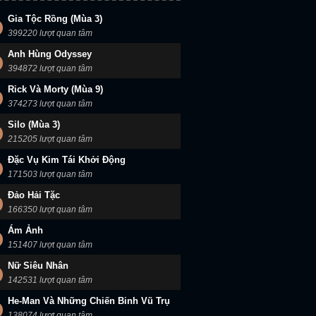
Gia Tộc Rồng (Mùa 3)
399220 lượt quan tâm
Anh Hùng Odyssey
394872 lượt quan tâm
Rick Và Morty (Mùa 9)
374273 lượt quan tâm
Silo (Mùa 3)
215205 lượt quan tâm
Đặc Vụ Kim Tái Khởi Động
171503 lượt quan tâm
Đảo Hải Tặc
166350 lượt quan tâm
Ám Ảnh
151407 lượt quan tâm
Nữ Siêu Nhân
142531 lượt quan tâm
He-Man Và Những Chiến Binh Vũ Trụ
138074 lượt quan tâm