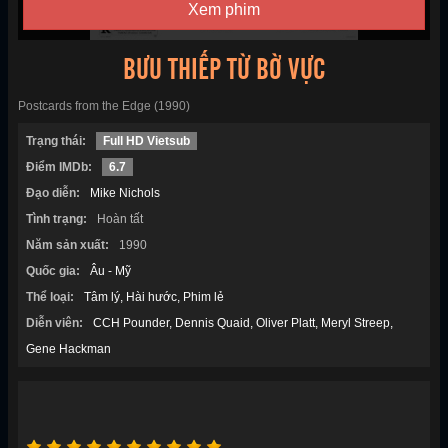
Xem phim
BƯU THIẾP TỪ BỜ VỰC
Postcards from the Edge (1990)
Trạng thái:
Full HD Vietsub
Điểm IMDb:
6.7
Đạo diễn:
Mike Nichols
Tình trạng:
Hoàn tất
Năm sản xuất:
1990
Quốc gia:
Âu - Mỹ
Thể loại:
Tâm lý
Hài hước
Phim lẻ
Diễn viên:
CCH Pounder
Dennis Quaid
Oliver Platt
Meryl Streep
Gene Hackman