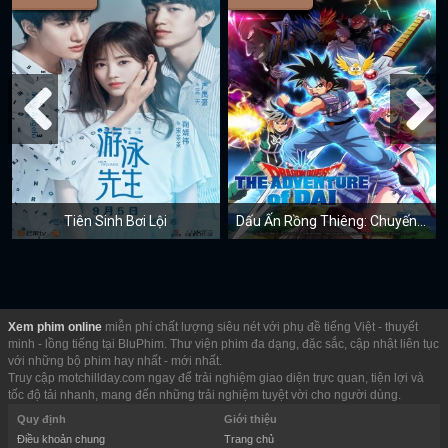
Tiên Sinh Bơi Lội
Dấu Ấn Rồng Thiêng: Chuyến Phiêu Lưu của Dai
Xem phim online
miễn phí chất lượng siêu nét với phụ đề tiếng Việt - thuyết
minh - lồng tiếng tại BluPhim. Thư viện phim đa dạng, đặc sắc, cập nhật liên tục
với những bộ phim hay nhất - mới nhất.
Truy cập motchillday.com ngay để trải nghiệm giao diện trực quan, tiện lợi và
tốc độ tải nhanh, mang đến những trải nghiệm tuyệt vời cho người dùng.
Quy định
Giới thiệu
Điều khoản chung
Trang chủ