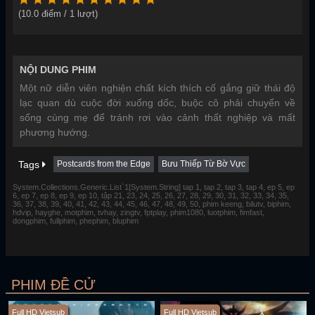
(
10.0
điểm /
1
lượt)
NỘI DUNG PHIM
Một nữ diễn viên nghiện chất kích thích cố gắng giữ thái độ
lạc quan dù cuộc đời xuống dốc, buộc cô phải chuyển về
sống cùng mẹ để tránh rơi vào cảnh thất nghiệp và mất
phương hướng.
Tags
Postcards from the Edge
Bưu Thiếp Từ Bờ Vực
System.Collections.Generic.List`1[System.String] tap 1, tap 2, tap 3, tap 4, ep 5, ep
6, ep 7, ep 8, ep 9, ep 10, tập 21, 23, 24, 25, 26, 27, 28, 29, 30, 31, 32, 33, 34, 35,
36, 37, 38, 39, 40, 41, 42, 43, 44, 45, 46, 47, 48, 49, 50, phim keeng, bilutv, biphim,
hdvip, hayghe, motphim, tvhay, zingtv, fptplay, phim1080, luotphim, fimfast,
dongphim, fullphim, phephim, bluphim
PHIM ĐỀ CỬ
Full HD Vietsub
Full HD Vietsub