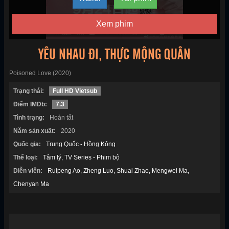
Xem phim
YÊU NHAU ĐI, THỰC MỘNG QUÂN
Poisoned Love (2020)
Trạng thái:
Full HD Vietsub
Điểm IMDb:
7.3
Tình trạng:
Hoàn tất
Năm sản xuất:
2020
Quốc gia:
Trung Quốc - Hồng Kông
Thể loại:
Tâm lý
TV Series - Phim bộ
Diễn viên:
Ruipeng Ao
Zheng Luo
Shuai Zhao
Mengwei Ma
Chenyan Ma