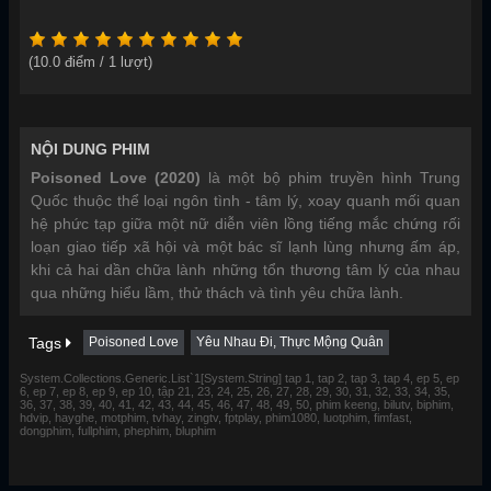
(
10.0
điểm /
1
lượt)
NỘI DUNG PHIM
Poisoned Love (2020)
là một bộ phim truyền hình Trung
Quốc thuộc thể loại ngôn tình - tâm lý, xoay quanh mối quan
hệ phức tạp giữa một nữ diễn viên lồng tiếng mắc chứng rối
loạn giao tiếp xã hội và một bác sĩ lạnh lùng nhưng ấm áp,
khi cả hai dần chữa lành những tổn thương tâm lý của nhau
qua những hiểu lầm, thử thách và tình yêu chữa lành.
Tags
Poisoned Love
Yêu Nhau Đi, Thực Mộng Quân
System.Collections.Generic.List`1[System.String] tap 1, tap 2, tap 3, tap 4, ep 5, ep
6, ep 7, ep 8, ep 9, ep 10, tập 21, 23, 24, 25, 26, 27, 28, 29, 30, 31, 32, 33, 34, 35,
36, 37, 38, 39, 40, 41, 42, 43, 44, 45, 46, 47, 48, 49, 50, phim keeng, bilutv, biphim,
hdvip, hayghe, motphim, tvhay, zingtv, fptplay, phim1080, luotphim, fimfast,
dongphim, fullphim, phephim, bluphim