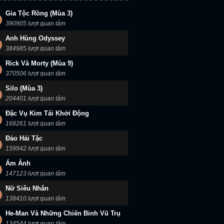
Gia Tộc Rồng (Mùa 3)
390905 lượt quan tâm
Anh Hùng Odyssey
384985 lượt quan tâm
Rick Và Morty (Mùa 9)
370506 lượt quan tâm
Silo (Mùa 3)
204401 lượt quan tâm
Đặc Vụ Kim Tái Khởi Động
168261 lượt quan tâm
Đảo Hải Tặc
159942 lượt quan tâm
Ám Ảnh
147123 lượt quan tâm
Nữ Siêu Nhân
138410 lượt quan tâm
He-Man Và Những Chiến Binh Vũ Trụ
134544 lượt quan tâm