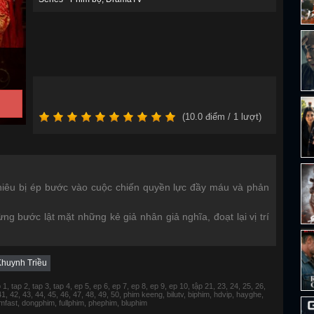
(
10.0
điểm /
1
lượt)
hiêu bị ép bước vào cuộc chiến quyền lực đầy máu và phản
 bước lật mặt những kẻ giả nhân giả nghĩa, đoạt lại vị trí
huynh Triều
 tap 2, tap 3, tap 4, ep 5, ep 6, ep 7, ep 8, ep 9, ep 10, tập 21, 23, 24, 25, 26,
 41, 42, 43, 44, 45, 46, 47, 48, 49, 50, phim keeng, bilutv, biphim, hdvip, hayghe,
fimfast, dongphim, fullphim, phephim, bluphim