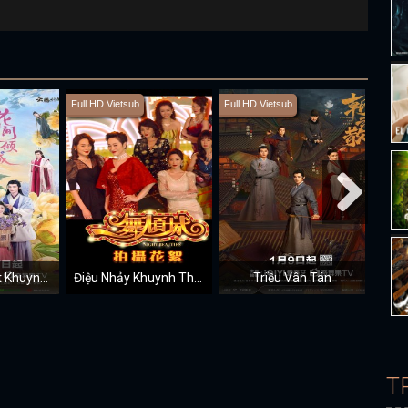
Full HD Vietsub
Full HD Vietsub
Vietsu
Hoa Gian Nhất Khuynh Thành
Điệu Nhảy Khuynh Thành
Triều Vân Tán
T