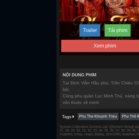
Trailer
Tải phim
Xem phim
NỘI DUNG PHIM
Tại Định Viễn Hầu phủ, Trần Chiêu C
bội.
Cùng phu quân Lục Minh Thù, nàng từng
vốn thuộc về mình.
Tags
Phu The Khuynh Trieu
Phu Thê K
System.Collections.Generic.List`1[System.String] tap 1,
27, 28, 29, 30, 31, 32, 33, 34, 35, 36, 37, 38, 39, 40,
motphim, tvhay, zingtv, fptplay, phim1080, luotphim, 