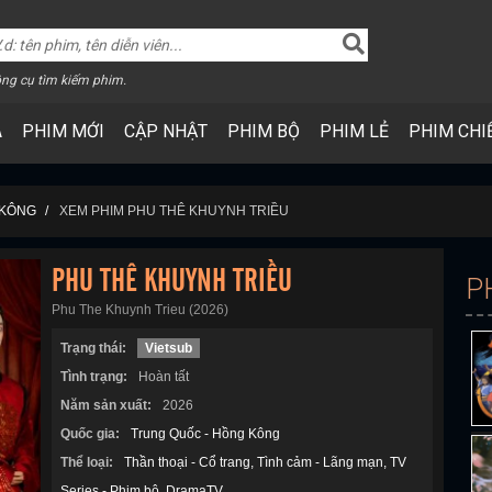
ng cụ tìm kiếm phim.
A
PHIM MỚI
CẬP NHẬT
PHIM BỘ
PHIM LẺ
PHIM CHI
 KÔNG
XEM PHIM PHU THÊ KHUYNH TRIỀU
PHU THÊ KHUYNH TRIỀU
P
Phu The Khuynh Trieu (2026)
Trạng thái:
Vietsub
Tình trạng:
Hoàn tất
Năm sản xuất:
2026
Quốc gia:
Trung Quốc - Hồng Kông
Thể loại:
Thần thoại - Cổ trang
Tình cảm - Lãng mạn
TV
Series - Phim bộ
DramaTV