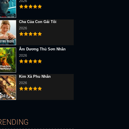
2026
Cha Của Con Gái Tôi
2026
b
Full HD Vietsub
Full HD Vietsub
Âm Dương Thủ Sơn Nhân
2026
Kim Xà Phu Nhân
2026
Long Hoàng Ẩn Thế Báo Thù
Nhất Thụ Lê Hoa, Nhất Khinh Châu
Triệu Phú Nói Bịp
RENDING