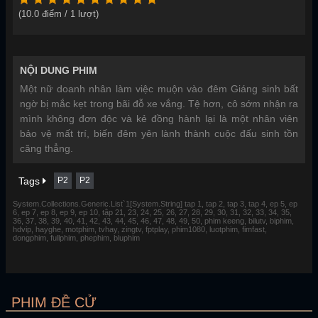
(
10.0
điểm /
1
lượt)
NỘI DUNG PHIM
Một nữ doanh nhân làm việc muộn vào đêm Giáng sinh bất
ngờ bị mắc kẹt trong bãi đỗ xe vắng. Tệ hơn, cô sớm nhận ra
mình không đơn độc và kẻ đồng hành lại là một nhân viên
bảo vệ mất trí, biến đêm yên lành thành cuộc đấu sinh tồn
căng thẳng.
Tags
P2
P2
System.Collections.Generic.List`1[System.String] tap 1, tap 2, tap 3, tap 4, ep 5, ep
6, ep 7, ep 8, ep 9, ep 10, tập 21, 23, 24, 25, 26, 27, 28, 29, 30, 31, 32, 33, 34, 35,
36, 37, 38, 39, 40, 41, 42, 43, 44, 45, 46, 47, 48, 49, 50, phim keeng, bilutv, biphim,
hdvip, hayghe, motphim, tvhay, zingtv, fptplay, phim1080, luotphim, fimfast,
dongphim, fullphim, phephim, bluphim
PHIM ĐỀ CỬ