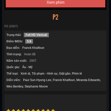
Xem phim
P2
P2 (2007)
Trạng thái:
Full HD Vietsub
Điểm IMDb:
5.9
Đạo diễn:
Franck Khalfoun
Tình trạng:
Hoàn tất
Năm sản xuất:
2007
Quốc gia:
Âu - Mỹ
Thể loại:
Kinh dị
Tội phạm - Hình sự
Giật gân
Phim lẻ
Diễn viên:
Paul Sun-Hyung Lee
Franck Khalfoun
Miranda Edwards
Wes Bentley
Stephanie Moore