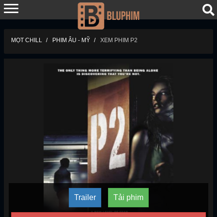
MỌT CHILL
PHIM ÂU - MỸ
XEM PHIM P2
Trailer
Tải phim