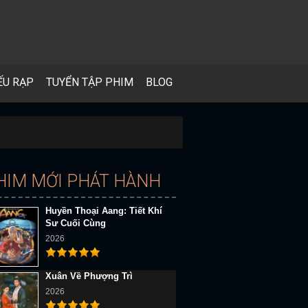
ẾU RẠP
TUYỂN TẬP PHIM
BLOG
HIM MỚI PHÁT HÀNH
Huyền Thoại Aang: Tiết Khí
Sư Cuối Cùng
2026
Xuân Về Phượng Trì
2026