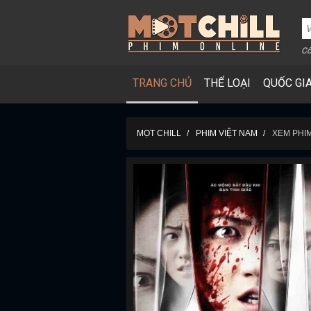
Cô
TRANG CHỦ
THỂ LOẠI
QUỐC GI
MỌT CHILL
PHIM VIỆT NAM
XEM PHIM