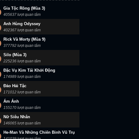
Gia Tộc Rồng (Mùa 3)
405637 lượt quan tâm
Anh Hùng Odyssey
402367 lượt quan tâm
Rick Và Morty (Mùa 9)
377792 lượt quan tâm
Silo (Mùa 3)
225236 lượt quan tâm
Đặc Vụ Kim Tái Khởi Động
174989 lượt quan tâm
Đảo Hải Tặc
171012 lượt quan tâm
Ám Ảnh
155170 lượt quan tâm
Nữ Siêu Nhân
146065 lượt quan tâm
He-Man Và Những Chiến Binh Vũ Trụ
141039 lượt quan tâm