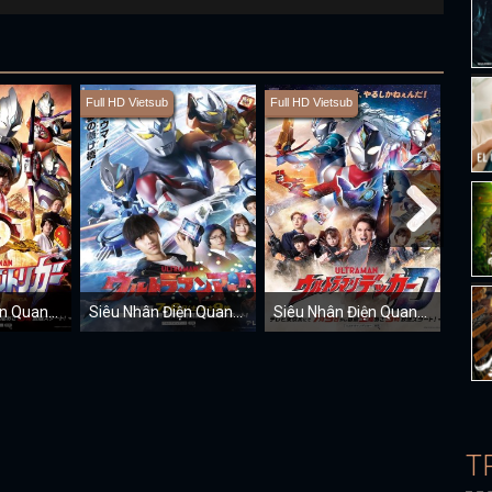
Full HD Vietsub
Full HD Vietsub
Full H
Siêu Nhân Điện Quang Trigger
Siêu Nhân Điện Quang Arc
Siêu Nhân Điện Quang Decker
T