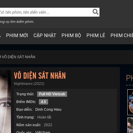
ng cụ tìm kiếm phim.
A
PHIM MỚI
CẬP NHẬT
PHIM BỘ
PHIM LẺ
PHIM CHI
 VÔ DIỆN SÁT NHÂN
VÔ DIỆN SÁT NHÂN
P
Nightmares (2022)
Trạng thái:
Full HD Vietsub
Điểm IMDb:
4.5
Đạo diễn:
Dinh Cong Hieu
Tình trạng:
Hoàn tất
Năm sản xuất:
2022
Quốc gia:
Việt Nam