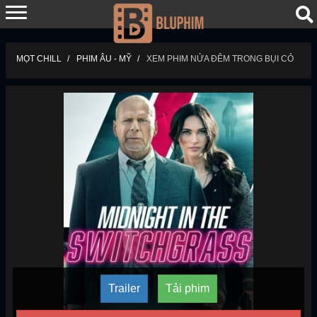
MỌT CHILL
PHIM ÂU - MỸ
XEM PHIM NỬA ĐÊM TRONG BỤI CỎ
Trailer
Tải phim