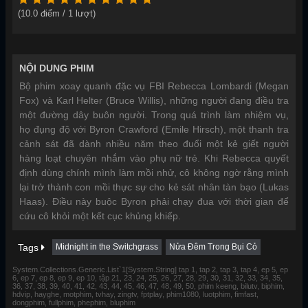
(
10.0
điểm /
1
lượt)
NỘI DUNG PHIM
Bộ phim xoay quanh đặc vụ FBI Rebecca Lombardi (Megan
Fox) và Karl Helter (Bruce Willis), những người đang điều tra
một đường dây buôn người. Trong quá trình làm nhiệm vụ,
họ đụng độ với Byron Crawford (Emile Hirsch), một thanh tra
cảnh sát đã dành nhiều năm theo đuổi một kẻ giết người
hàng loạt chuyên nhắm vào phụ nữ trẻ. Khi Rebecca quyết
định dùng chính mình làm mồi nhử, cô không ngờ rằng mình
lại trở thành con mồi thực sự cho kẻ sát nhân tàn bạo (Lukas
Haas). Điều này buộc Byron phải chạy đua với thời gian để
cứu cô khỏi một kết cục khủng khiếp.
Tags
Midnight in the Switchgrass
Nửa Đêm Trong Bụi Cỏ
System.Collections.Generic.List`1[System.String] tap 1, tap 2, tap 3, tap 4, ep 5, ep
6, ep 7, ep 8, ep 9, ep 10, tập 21, 23, 24, 25, 26, 27, 28, 29, 30, 31, 32, 33, 34, 35,
36, 37, 38, 39, 40, 41, 42, 43, 44, 45, 46, 47, 48, 49, 50, phim keeng, bilutv, biphim,
hdvip, hayghe, motphim, tvhay, zingtv, fptplay, phim1080, luotphim, fimfast,
dongphim, fullphim, phephim, bluphim