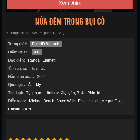
Xem phim
NỬA ĐÊM TRONG BỤI CỎ
Midnight in the Switchgrass (2021)
Trạng thái:
Full HD Vietsub
Điểm IMDb:
4.6
Đạo diễn:
Randall Emmett
Tình trạng:
Hoàn tất
Năm sản xuất:
2021
Quốc gia:
Âu - Mỹ
Thể loại:
Tội phạm - Hình sự
Giật gân
Bí ẩn
Phim lẻ
Diễn viên:
Michael Beach
Bruce Willis
Emile Hirsch
Megan Fox
Colson Baker