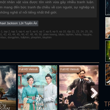
một nhân vật vừa được tôn vinh vừa gây nhiều tranh luận.
im mang đến bức tranh đa chiều về con người, sự nghiệp và
hững nghệ sĩ nổi tiếng nhất thế giới.
hael Jackson: Lời Tuyên Án
 tap 2, tap 3, tap 4, ep 5, ep 6, ep 7, ep 8, ep 9, ep 10, tập 21, 23, 24, 25, 26,
 41, 42, 43, 44, 45, 46, 47, 48, 49, 50, phim keeng, bilutv, biphim, hdvip, hayghe,
fimfast, dongphim, fullphim, phephim, bluphim
Full HD Vietsub
Full HD Vietsub
Full H
T