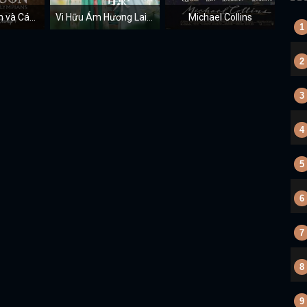
Percy Jackson và Các Vị Thần Trên Đỉnh Olympus
Vi Hữu Ám Hương Lai - Tẩy Duyên Hoa
Michael Collins
1
2
3
4
5
6
7
8
9