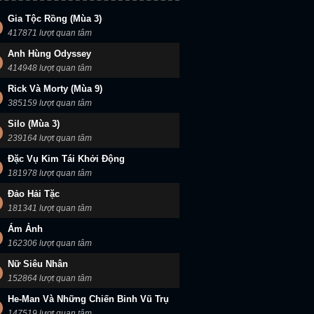
Lời Nói Dối Không Thể Cưỡng Lại
Cua Lại Vợ Bầu
Percy Jackson Và Các Vị Thần Trên Đỉnh Olympus (Mùa 2)
Gia Tộc Rồng (Mùa 3)
417871 lượt quan tâm
Anh Hùng Odyssey
414948 lượt quan tâm
Rick Và Morty (Mùa 9)
385159 lượt quan tâm
Silo (Mùa 3)
239164 lượt quan tâm
Đặc Vụ Kim Tái Khởi Động
181978 lượt quan tâm
Đảo Hải Tặc
181341 lượt quan tâm
Ám Ảnh
162306 lượt quan tâm
Nữ Siêu Nhân
152864 lượt quan tâm
He-Man Và Những Chiến Binh Vũ Trụ
147519 lượt quan tâm