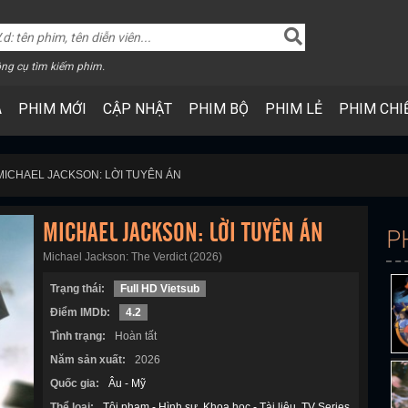
ng cụ tìm kiếm phim.
A
PHIM MỚI
CẬP NHẬT
PHIM BỘ
PHIM LẺ
PHIM CHI
MICHAEL JACKSON: LỜI TUYÊN ÁN
MICHAEL JACKSON: LỜI TUYÊN ÁN
P
Michael Jackson: The Verdict (2026)
Trạng thái:
Full HD Vietsub
Điểm IMDb:
4.2
Tình trạng:
Hoàn tất
Năm sản xuất:
2026
Quốc gia:
Âu - Mỹ
Thể loại:
Tội phạm - Hình sự
Khoa học - Tài liệu
TV Series