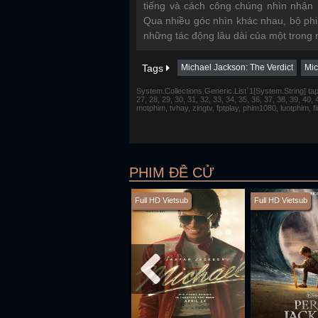
tiếng và cách công chúng nhìn nhận 
Qua nhiều góc nhìn khác nhau, bộ ph
những tác động lâu dài của một trong n
Tags
Michael Jackson: The Verdict
Mic
System.Collections.Generic.List`1[System.String] tap 1,
27, 28, 29, 30, 31, 32, 33, 34, 35, 36, 37, 38, 39, 40,
motphim, tvhay, zingtv, fptplay, phim1080, luotphim, 
PHIM ĐỀ CỬ
Full HD Vietsub
Full HD Vietsub