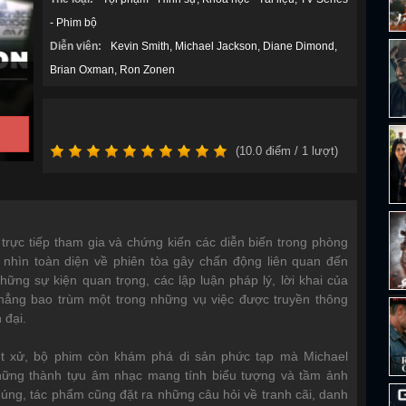
- Phim bộ
Diễn viên:
Kevin Smith
Michael Jackson
Diane Dimond
Brian Oxman
Ron Zonen
(
10.0
điểm /
1
lượt)
trực tiếp tham gia và chứng kiến các diễn biến trong phòng
i nhìn toàn diện về phiên tòa gây chấn động liên quan đến
ững sự kiện quan trọng, các lập luận pháp lý, lời khai của
hẳng bao trùm một trong những vụ việc được truyền thông
 đại.
xét xử, bộ phim còn khám phá di sản phức tạp mà Michael
những thành tựu âm nhạc mang tính biểu tượng và tầm ảnh
úng, tác phẩm cũng đặt ra những câu hỏi về tranh cãi, danh