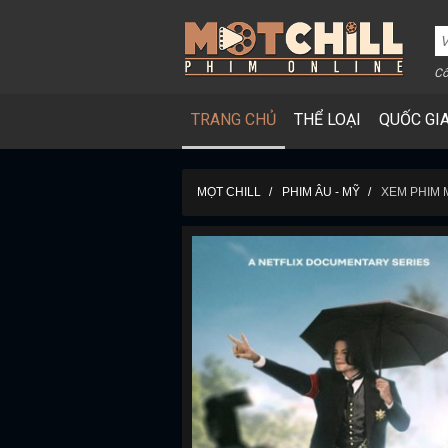
Cô
TRANG CHỦ
THỂ LOẠI
QUỐC GI
MỌT CHILL
PHIM ÂU - MỸ
XEM PHIM 