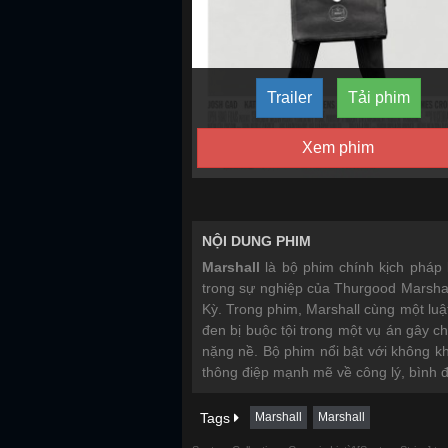
Trailer
Tải phim
Xem phim
NỘI DUNG PHIM
Marshall
là bộ phim chính kịch pháp 
trong sự nghiệp của Thurgood Marsha
Kỳ. Trong phim, Marshall cùng một luậ
đen bị buộc tội trong một vụ án gây c
nặng nề. Bộ phim nổi bật với không kh
thông điệp mạnh mẽ về công lý, bình 
Tags
Marshall
Marshall