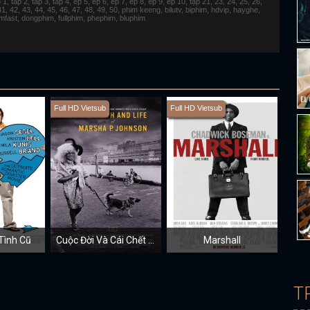
 tap 2, tap 3, tap 4, ep 5, ep 6, ep 7, ep 8, ep 9, ep 10, tập 21, 23, 24, 25, 26,
 41, 42, 43, 44, 45, 46, 47, 48, 49, 50, phim keeng, bilutv, biphim, hdvip, hayghe,
fimfast, dongphim, fullphim, phephim, bluphim
Full HD Vietsub
Full HD Vietsub
Tình Cũ
Cuộc Đời Và Cái Chết Của Marsha P. Johnson
Marshall
T