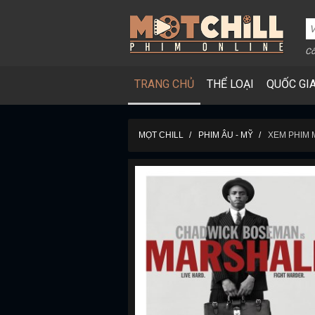
Cô
TRANG CHỦ
THỂ LOẠI
QUỐC GI
MỌT CHILL
PHIM ÂU - MỸ
XEM PHIM