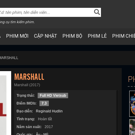
ng cụ tìm kiếm phim.
A
PHIM MỚI
CẬP NHẬT
PHIM BỘ
PHIM LẺ
PHIM CHI
 MARSHALL
MARSHALL
P
Marshall (2017)
Trạng thái:
Full HD Vietsub
Điểm IMDb:
7.3
Đạo diễn:
Reginald Hudlin
Tình trạng:
Hoàn tất
Năm sản xuất:
2017
Quốc gia:
Âu - Mỹ