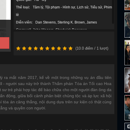
Thể loại:
Tâm lý
Tội phạm - Hình sự
Lịch sử
Tiểu sử
Phim
lẻ
Diễn viên:
Dan Stevens
Sterling K. Brown
James
Cromwell
John Magaro
Chadwick Boseman
(
10.0
điểm /
1
lượt)
lý ra mắt năm 2017, kể về một trong những vụ án đầu tiên
ll - người sau này trở thành Thẩm phán Tòa án Tối cao Hoa
t sư trẻ phải hợp tác để bào chữa cho một người đàn ông da
hấn động, giữa bối cảnh phân biệt chủng tộc và áp lực xã hội
í tòa án căng thẳng, nội dung dựa trên sự kiện có thật cùng
đẳng và quyền con người.