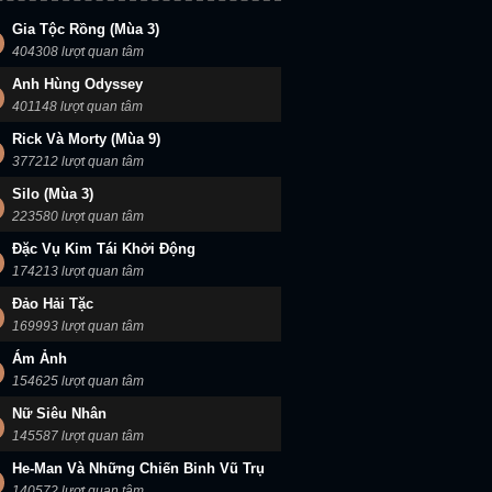
Gia Tộc Rồng (Mùa 3)
404308 lượt quan tâm
Anh Hùng Odyssey
401148 lượt quan tâm
Rick Và Morty (Mùa 9)
377212 lượt quan tâm
Silo (Mùa 3)
223580 lượt quan tâm
Đặc Vụ Kim Tái Khởi Động
174213 lượt quan tâm
Đảo Hải Tặc
169993 lượt quan tâm
Ám Ảnh
154625 lượt quan tâm
Nữ Siêu Nhân
145587 lượt quan tâm
He-Man Và Những Chiến Binh Vũ Trụ
140572 lượt quan tâm