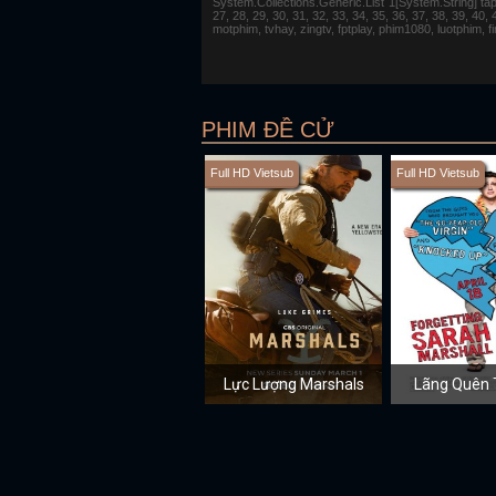
System.Collections.Generic.List`1[System.String] tap 1,
27, 28, 29, 30, 31, 32, 33, 34, 35, 36, 37, 38, 39, 40,
motphim, tvhay, zingtv, fptplay, phim1080, luotphim, 
PHIM ĐỀ CỬ
Full HD Vietsub
Full HD Vietsub
Lực Lượng Marshals
Lãng Quên 