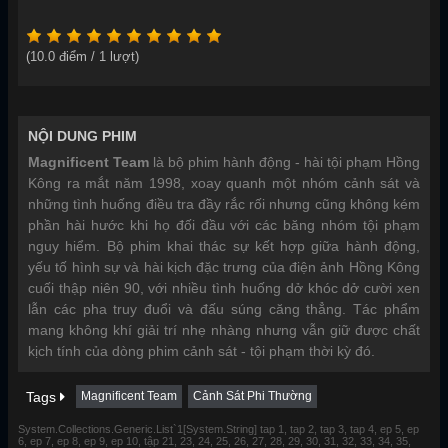
(
10.0
điểm /
1
lượt)
NỘI DUNG PHIM
Magnificent Team
là bộ phim hành động - hài tội phạm Hồng
Kông ra mắt năm 1998, xoay quanh một nhóm cảnh sát và
những tình huống điều tra đầy rắc rối nhưng cũng không kém
phần hài hước khi họ đối đầu với các băng nhóm tội phạm
nguy hiểm. Bộ phim khai thác sự kết hợp giữa hành động,
yếu tố hình sự và hài kịch đặc trưng của điện ảnh Hồng Kông
cuối thập niên 90, với nhiều tình huống dở khóc dở cười xen
lẫn các pha truy đuổi và đấu súng căng thẳng. Tác phẩm
mang không khí giải trí nhẹ nhàng nhưng vẫn giữ được chất
kịch tính của dòng phim cảnh sát - tội phạm thời kỳ đó.
Tags
Magnificent Team
Cảnh Sát Phi Thường
System.Collections.Generic.List`1[System.String] tap 1, tap 2, tap 3, tap 4, ep 5, ep
6, ep 7, ep 8, ep 9, ep 10, tập 21, 23, 24, 25, 26, 27, 28, 29, 30, 31, 32, 33, 34, 35,