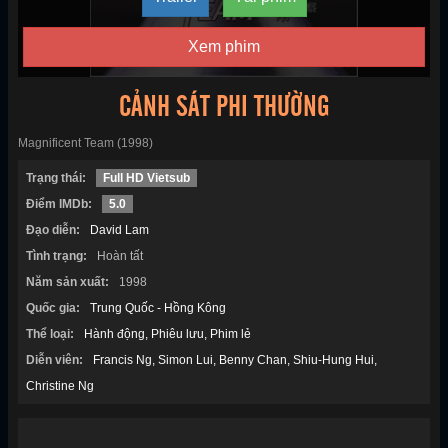
Xem phim
CẢNH SÁT PHI THƯỜNG
Magnificent Team (1998)
Trạng thái:
Full HD Vietsub
Điểm IMDb:
5.0
Đạo diễn:
David Lam
Tình trạng:
Hoàn tất
Năm sản xuất:
1998
Quốc gia:
Trung Quốc - Hồng Kông
Thể loại:
Hành động
Phiêu lưu
Phim lẻ
Diễn viên:
Francis Ng
Simon Lui
Benny Chan
Shiu-Hung Hui
Christine Ng