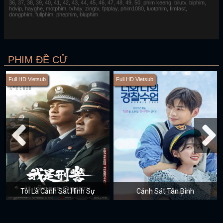
36, 37, 38, 39, 40, 41, 42, 43, 44, 45, 46, 47, 48, 49, 50, phim keeng, bilutv, biphim,
hdvip, hayghe, motphim, tvhay, zingtv, fptplay, phim1080, luotphim, fimfast,
dongphim, fullphim, phephim, bluphim
PHIM ĐỀ CỬ
Full HD Vietsub
Full HD Vietsub
Tôi Là Cảnh Sát Hình Sự
Cảnh Sát Tân Binh