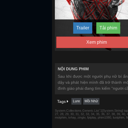
Trailer
Tải phim
Xem phim
NỘI DUNG PHIM
Sau khi được một người phụ nữ bí ẩn
dậy và phát hiện mình đã trở thành mộ
đình giáo phái đang tìm kiếm “người c
Tags
Lure
Mồi Nhử
System.Collections.Generic.List`1[System.String] tap 1,
27, 28, 29, 30, 31, 32, 33, 34, 35, 36, 37, 38, 39, 40,
motphim, tvhay, zingtv, fptplay, phim1080, luotphim, 