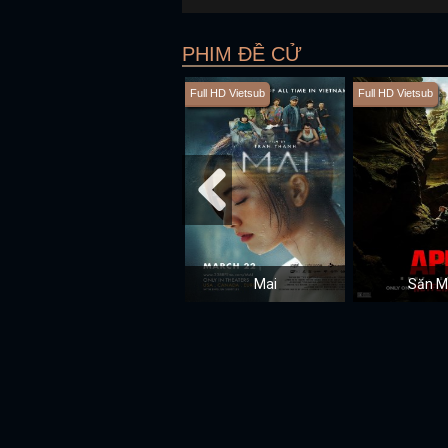
PHIM ĐỀ CỬ
Full HD Vietsub
Full HD Vietsub
Mai
Săn M