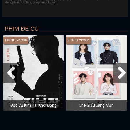
dongphim, fullphim, phephim, bluphim
PHIM ĐỀ CỬ
Full HD Vietsub
Full HD Vietsub
Đặc Vụ Kim Tái Khởi Động
Che Giấu Lãng Mạn