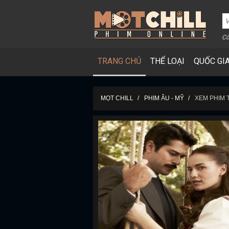
Cô
TRANG CHỦ
THỂ LOẠI
QUỐC GI
MỌT CHILL
PHIM ÂU - MỸ
XEM PHIM 