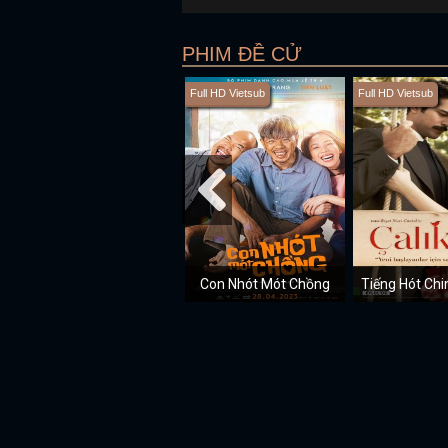
PHIM ĐỀ CỬ
Full HD Vietsub
Full HD Vietsub
Con Nhót Mót Chồng