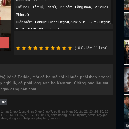
Thể loại:
Tâm lý
Lịch sử
Tình cảm - Lãng mạn
TV Series -
Phim bộ
Diễn viên:
Fahriye Evcen Özçivit
Aliye Mutlu
Burak Özçivit
Begüm Kütük
Günes Hayat
(
10.0
điểm /
1
lượt)
ớc)
kể về Feride, một cô bé mồ côi bị buộc phải theo học tại
ịp nghỉ lễ, cô phải lòng anh họ Kamran. Chẳng bao lâu sau,
 ngày càng bền chặt.
Tước
 tap 2, tap 3, tap 4, ep 5, ep 6, ep 7, ep 8, ep 9, ep 10, tập 21, 23, 24, 25, 26,
 41, 42, 43, 44, 45, 46, 47, 48, 49, 50, phim keeng, bilutv, biphim, hdvip, hayghe,
fimfast, dongphim, fullphim, phephim, bluphim