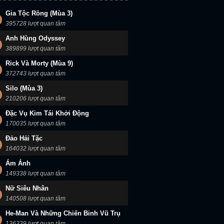
Gia Tộc Rồng (Mùa 3)
395728 lượt quan tâm
Anh Hùng Odyssey
389899 lượt quan tâm
Rick Và Morty (Mùa 9)
372743 lượt quan tâm
Silo (Mùa 3)
210206 lượt quan tâm
Đặc Vụ Kim Tái Khởi Động
170035 lượt quan tâm
Đảo Hải Tặc
164032 lượt quan tâm
Ám Ảnh
149338 lượt quan tâm
Nữ Siêu Nhân
140508 lượt quan tâm
He-Man Và Những Chiến Binh Vũ Trụ
136339 lượt quan tâm