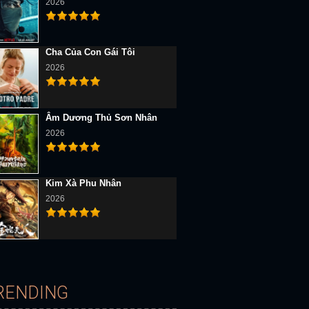
2026
Cha Của Con Gái Tôi
D Vietsub
Full HD Vietsub
Full HD Vietsub
2026
Âm Dương Thủ Sơn Nhân
2026
Kim Xà Phu Nhân
g Hoang Nước Mỹ
Bản Hit Cuộc Đời
Lồng Chim
2026
RENDING