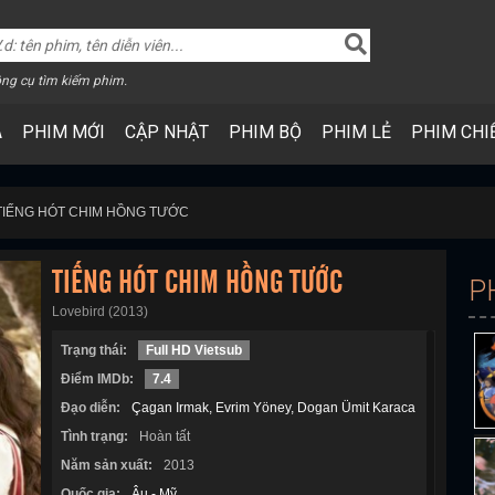
ng cụ tìm kiếm phim.
A
PHIM MỚI
CẬP NHẬT
PHIM BỘ
PHIM LẺ
PHIM CHI
TIẾNG HÓT CHIM HỒNG TƯỚC
TIẾNG HÓT CHIM HỒNG TƯỚC
P
Lovebird (2013)
Trạng thái:
Full HD Vietsub
Điểm IMDb:
7.4
Đạo diễn:
Çagan Irmak
Evrim Yöney
Dogan Ümit Karaca
Tình trạng:
Hoàn tất
Năm sản xuất:
2013
Quốc gia:
Âu - Mỹ