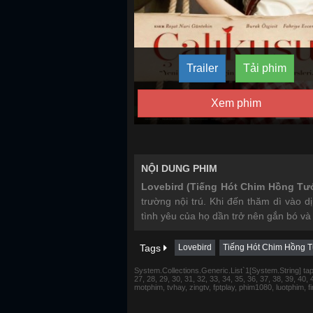
Trailer
Tải phim
Xem phim
NỘI DUNG PHIM
Lovebird (Tiếng Hót Chim Hồng Tư
trường nội trú. Khi đến thăm dì vào d
tình yêu của họ dần trở nên gắn bó và
Tags
Lovebird
Tiếng Hót Chim Hồng 
System.Collections.Generic.List`1[System.String] tap 1,
27, 28, 29, 30, 31, 32, 33, 34, 35, 36, 37, 38, 39, 40,
motphim, tvhay, zingtv, fptplay, phim1080, luotphim, 