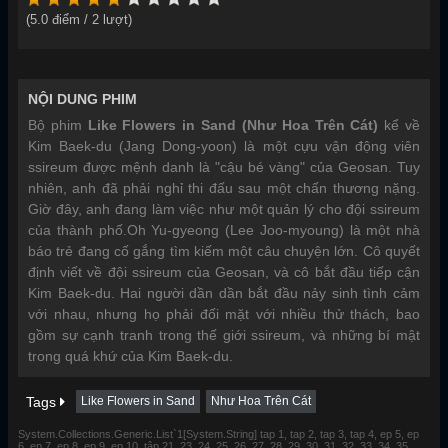
(
5.0
điểm /
2
lượt)
NỘI DUNG PHIM
Bộ phim
Like Flowers in Sand (Như Hoa Trên Cát)
kể về
Kim Baek-du (Jang Dong-yoon) là một cựu vận động viên
ssireum được mệnh danh là "cậu bé vàng" của Geosan. Tuy
nhiên, anh đã phải nghỉ thi đấu sau một chấn thương nặng.
Giờ đây, anh đang làm việc như một quản lý cho đội ssireum
của thành phố.Oh Yu-gyeong (Lee Joo-myoung) là một nhà
báo trẻ đang cố gắng tìm kiếm một câu chuyện lớn. Cô quyết
định viết về đội ssireum của Geosan, và cô bắt đầu tiếp cận
Kim Baek-du. Hai người dần dần bắt đầu nảy sinh tình cảm
với nhau, nhưng họ phải đối mặt với nhiều thử thách, bao
gồm sự cạnh tranh trong thế giới ssireum, và những bí mật
trong quá khứ của Kim Baek-du.
Tags
Like Flowers in Sand
Như Hoa Trên Cát
System.Collections.Generic.List`1[System.String] tap 1, tap 2, tap 3, tap 4, ep 5, ep
6, ep 7, ep 8, ep 9, ep 10, tập 21, 23, 24, 25, 26, 27, 28, 29, 30, 31, 32, 33, 34, 35,