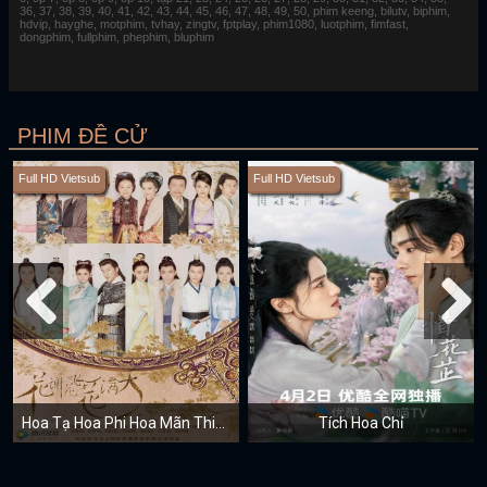
36, 37, 38, 39, 40, 41, 42, 43, 44, 45, 46, 47, 48, 49, 50, phim keeng, bilutv, biphim,
hdvip, hayghe, motphim, tvhay, zingtv, fptplay, phim1080, luotphim, fimfast,
dongphim, fullphim, phephim, bluphim
PHIM ĐỀ CỬ
Full HD Vietsub
Full HD Vietsub
Hoa Tạ Hoa Phi Hoa Mãn Thiên
Tích Hoa Chỉ