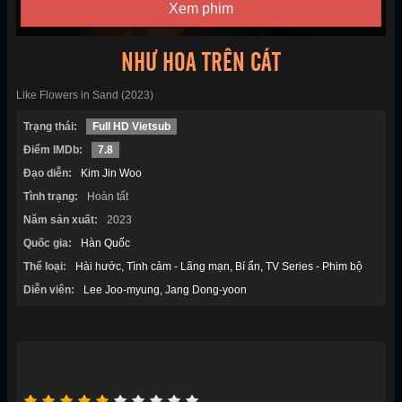
Xem phim
NHƯ HOA TRÊN CÁT
Like Flowers in Sand (2023)
Trạng thái:
Full HD Vietsub
Điểm IMDb:
7.8
Đạo diễn:
Kim Jin Woo
Tình trạng:
Hoàn tất
Năm sản xuất:
2023
Quốc gia:
Hàn Quốc
Thể loại:
Hài hước
Tình cảm - Lãng mạn
Bí ẩn
TV Series - Phim bộ
Diễn viên:
Lee Joo-myung
Jang Dong-yoon