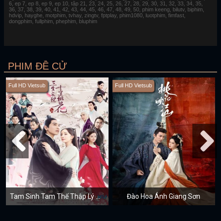
6, ep 7, ep 8, ep 9, ep 10, tập 21, 23, 24, 25, 26, 27, 28, 29, 30, 31, 32, 33, 34, 35,
36, 37, 38, 39, 40, 41, 42, 43, 44, 45, 46, 47, 48, 49, 50, phim keeng, bilutv, biphim,
hdvip, hayghe, motphim, tvhay, zingtv, fptplay, phim1080, luotphim, fimfast,
dongphim, fullphim, phephim, bluphim
PHIM ĐỀ CỬ
Full HD Vietsub
Full HD Vietsub
Tam Sinh Tam Thế Thập Lý Đào Hoa
Đào Hoa Ánh Giang Sơn