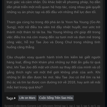
trực giác và cảm nhận. Dù khác biệt về phương pháp, họ dần
dần phát triển một mối quan hệ hợp tác, cùng nhau giải quyết
những vụ án phức tạp và đối đầu với những thế lực đen tối.
Tham gia cùng họ trong đội phá án là Yoon Na Young (Go Ah
Sung), một nữ điều tra viên trẻ đầy nhiệt huyết, mơ ước trở
thành một thám tử tài ba. Na Young không chỉ giúp đỡ trong
việc điều tra mà còn mang đến sự tươi mới và đam mê trong
công việc, hỗ trợ Tae Joo và Dong Chul trong những tình
huống căng thẳng.
Câu chuyện xoay quanh hành trình tìm kiếm kẻ giết người
hàng loạt, đồng thời khám phá những sự thật ẩn giấu từ quá
khứ, khi Tae Joo đối mặt với chính sự thay đổi của mình và cố
gắng thích nghi với một thế giới không phải của anh. Khi
những bí ẩn dần được hé mở, liệu Tae Joo có thể tìm ra kẻ
thủ ác và tìm lại được con đường trở về 2018, hay anh sẽ mãi
mắc kẹt trong quá khứ?
Tags
Life on Mars
Cuộc Sống Trên Sao Hỏa​
System.Collections.Generic.List`1[System.String] tap 1, tap 2, tap 3, tap 4, ep 5, ep