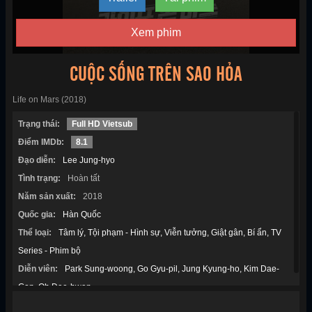
Xem phim
CUỘC SỐNG TRÊN SAO HỎA​
Life on Mars (2018)
Trạng thái:
Full HD Vietsub
Điểm IMDb:
8.1
Đạo diễn:
Lee Jung-hyo
Tình trạng:
Hoàn tất
Năm sản xuất:
2018
Quốc gia:
Hàn Quốc
Thể loại:
Tâm lý
Tội phạm - Hình sự
Viễn tưởng
Giật gân
Bí ẩn
TV
Series - Phim bộ
Diễn viên:
Park Sung-woong
Go Gyu-pil
Jung Kyung-ho
Kim Dae-
Gon
Oh Dae-hwan