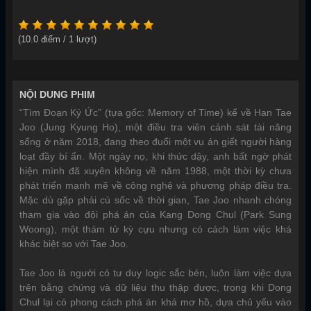
(
10.0
điểm /
1
lượt)
NỘI DUNG PHIM
“Tìm Đoạn Ký Ức” (tựa gốc: Memory of Time) kể về Han Tae
Joo (Jung Kyung Ho), một điều tra viên cảnh sát tài năng
sống ở năm 2018, đang theo đuổi một vụ án giết người hàng
loạt đầy bí ẩn. Một ngày nọ, khi thức dậy, anh bất ngờ phát
hiện mình đã xuyên không về năm 1988, một thời kỳ chưa
phát triển mạnh mẽ về công nghệ và phương pháp điều tra.
Mặc dù gặp phải cú sốc về thời gian, Tae Joo nhanh chóng
tham gia vào đội phá án của Kang Dong Chul (Park Sung
Woong), một thám tử kỳ cựu nhưng có cách làm việc khá
khác biệt so với Tae Joo.
Tae Joo là người có tư duy logic sắc bén, luôn làm việc dựa
trên bằng chứng và dữ liệu thu thập được, trong khi Dong
Chul lại có phong cách phá án khá mơ hồ, dựa chủ yếu vào