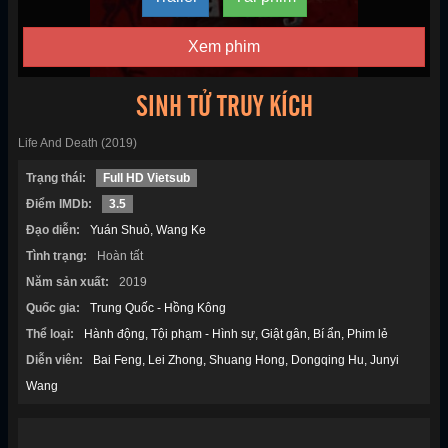
Xem phim
SINH TỬ TRUY KÍCH
Life And Death (2019)
Trạng thái:
Full HD Vietsub
Điểm IMDb:
3.5
Đạo diễn:
Yuán Shuò
Wang Ke
Tình trạng:
Hoàn tất
Năm sản xuất:
2019
Quốc gia:
Trung Quốc - Hồng Kông
Thể loại:
Hành động
Tội phạm - Hình sự
Giật gân
Bí ẩn
Phim lẻ
Diễn viên:
Bai Feng
Lei Zhong
Shuang Hong
Dongqing Hu
Junyi
Wang