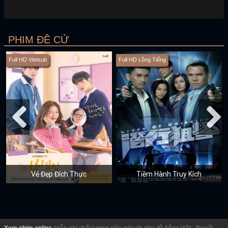
PHIM ĐỀ CỬ
Full HD Vietsub
Full HD Lồng Tiếng
Vẻ Đẹp Đích Thực
Tiềm Hành Truy Kích
Xem phim online
miễn phí chất lượng siêu nét với phụ đề tiếng Việt - thuyết