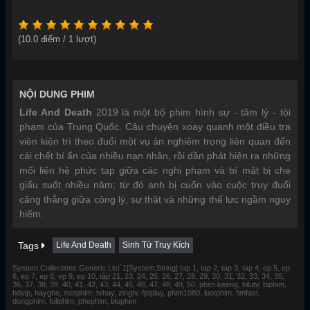
(
10.0
điểm /
1
lượt)
NỘI DUNG PHIM
Life And Death
2019 là một bộ phim hình sự - tâm lý - tội
phạm của Trung Quốc. Câu chuyện xoay quanh một điều tra
viên kiên trì theo đuổi một vụ án nghiêm trọng liên quan đến
cái chết bí ẩn của nhiều nạn nhân, rồi dần phát hiện ra những
mối liên hệ phức tạp giữa các nghi phạm và bí mật bị che
giấu suốt nhiều năm; từ đó anh bị cuốn vào cuộc truy đuổi
căng thẳng giữa công lý, sự thật và những thế lực ngầm nguy
hiểm.
Tags
Life And Death
Sinh Tử Truy Kích
System.Collections.Generic.List`1[System.String] tap 1, tap 2, tap 3, tap 4, ep 5, ep
6, ep 7, ep 8, ep 9, ep 10, tập 21, 23, 24, 25, 26, 27, 28, 29, 30, 31, 32, 33, 34, 35,
36, 37, 38, 39, 40, 41, 42, 43, 44, 45, 46, 47, 48, 49, 50, phim keeng, bilutv, biphim,
hdvip, hayghe, motphim, tvhay, zingtv, fptplay, phim1080, luotphim, fimfast,
dongphim, fullphim, phephim, bluphim