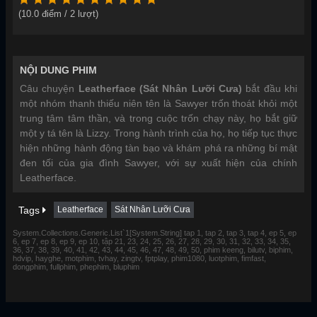
(
10.0
điểm /
2
lượt)
NỘI DUNG PHIM
Câu chuyện
Leatherface (Sát Nhân Lưỡi Cưa)
bắt đầu khi
một nhóm thanh thiếu niên tên là Sawyer trốn thoát khỏi một
trung tâm tâm thần, và trong cuộc trốn chạy này, họ bắt giữ
một y tá tên là Lizzy. Trong hành trình của họ, họ tiếp tục thực
hiện những hành động tàn bạo và khám phá ra những bí mật
đen tối của gia đình Sawyer, với sự xuất hiện của chính
Leatherface.
Tags
Leatherface
Sát Nhân Lưỡi Cưa
System.Collections.Generic.List`1[System.String] tap 1, tap 2, tap 3, tap 4, ep 5, ep
6, ep 7, ep 8, ep 9, ep 10, tập 21, 23, 24, 25, 26, 27, 28, 29, 30, 31, 32, 33, 34, 35,
36, 37, 38, 39, 40, 41, 42, 43, 44, 45, 46, 47, 48, 49, 50, phim keeng, bilutv, biphim,
hdvip, hayghe, motphim, tvhay, zingtv, fptplay, phim1080, luotphim, fimfast,
dongphim, fullphim, phephim, bluphim