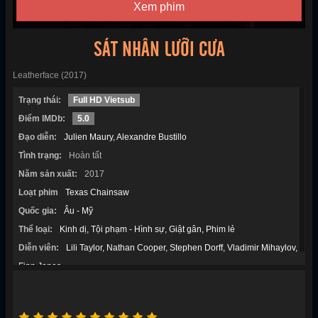
Xem phim
SÁT NHÂN LƯỠI CƯA
Leatherface (2017)
Trạng thái:
Full HD Vietsub
Điểm IMDb:
5.0
Đạo diễn:
Julien Maury
Alexandre Bustillo
Tình trạng:
Hoàn tất
Năm sản xuất:
2017
Loạt phim
Texas Chainsaw
Quốc gia:
Âu - Mỹ
Thể loại:
Kinh dị
Tội phạm - Hình sự
Giật gân
Phim lẻ
Diễn viên:
Lili Taylor
Nathan Cooper
Stephen Dorff
Vladimir Mihaylov
Finn Jones