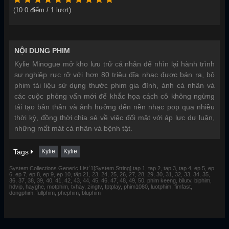
(
10.0
điểm /
1
lượt)
NỘI DUNG PHIM
Kylie Minogue mở kho lưu trữ cá nhân để nhìn lại hành trình
sự nghiệp rực rỡ với hơn 80 triệu đĩa nhạc được bán ra, bộ
phim tài liệu sử dụng thước phim gia đình, ảnh cá nhân và
các cuộc phỏng vấn mới để khắc họa cách cô không ngừng
tái tạo bản thân và ảnh hưởng đến nền nhạc pop qua nhiều
thời kỳ, đồng thời chia sẻ về việc đối mặt với áp lực dư luận,
những mất mát cá nhân và bệnh tật.
Tags
Kylie
Kylie
System.Collections.Generic.List`1[System.String] tap 1, tap 2, tap 3, tap 4, ep 5, ep
6, ep 7, ep 8, ep 9, ep 10, tập 21, 23, 24, 25, 26, 27, 28, 29, 30, 31, 32, 33, 34, 35,
36, 37, 38, 39, 40, 41, 42, 43, 44, 45, 46, 47, 48, 49, 50, phim keeng, bilutv, biphim,
hdvip, hayghe, motphim, tvhay, zingtv, fptplay, phim1080, luotphim, fimfast,
dongphim, fullphim, phephim, bluphim