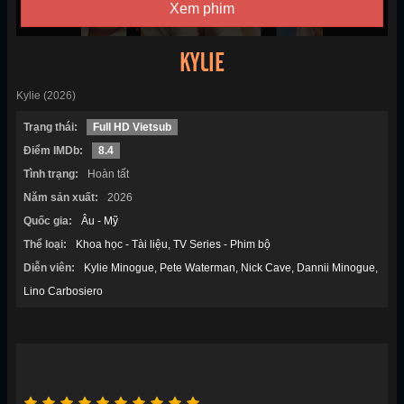
Xem phim
KYLIE
Kylie (2026)
Trạng thái:
Full HD Vietsub
Điểm IMDb:
8.4
Tình trạng:
Hoàn tất
Năm sản xuất:
2026
Quốc gia:
Âu - Mỹ
Thể loại:
Khoa học - Tài liệu
TV Series - Phim bộ
Diễn viên:
Kylie Minogue
Pete Waterman
Nick Cave
Dannii Minogue
Lino Carbosiero