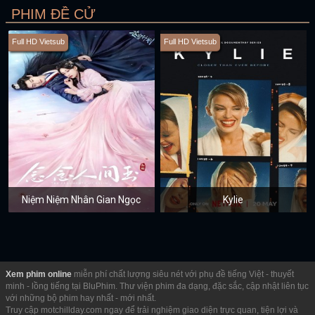
PHIM ĐỀ CỬ
Full HD Vietsub
Full HD Vietsub
Niệm Niệm Nhân Gian Ngọc
Kylie
Xem phim online
miễn phí chất lượng siêu nét với phụ đề tiếng Việt - thuyết
minh - lồng tiếng tại BluPhim. Thư viện phim đa dạng, đặc sắc, cập nhật liên tục
với những bộ phim hay nhất - mới nhất.
Truy cập motchillday.com ngay để trải nghiệm giao diện trực quan, tiện lợi và