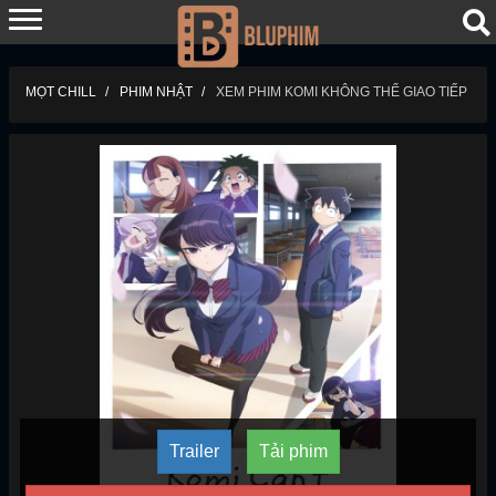
MỌT CHILL
PHIM NHẬT
XEM PHIM KOMI KHÔNG THỂ GIAO TIẾP
Trailer
Tải phim