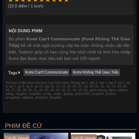
(
10.0
điểm /
1
lượt)
NỘI DUNG PHIM
Bộ phim
Komi Can't Communicate (Komi Không Thể Giao
Tiếp)
kể về một ngôi trường cấp ba toàn những nhân vật đặc
biệt, Tadano giúp cô bạn cùng lớp nhút nhát và khó hòa nhập
Komi đạt được mục tiêu kết bạn với 100 người.
Tags
Komi Can't Communicate
Komi Không Thể Giao Tiếp
System.Collections.Generic.List`1[System.String] tap 1, tap 2, tap 3, tap 4, ep 5, ep
6, ep 7, ep 8, ep 9, ep 10, tập 21, 23, 24, 25, 26, 27, 28, 29, 30, 31, 32, 33, 34, 35,
36, 37, 38, 39, 40, 41, 42, 43, 44, 45, 46, 47, 48, 49, 50, phim keeng, bilutv, biphim,
hdvip, hayghe, motphim, tvhay, zingtv, fptplay, phim1080, luotphim, fimfast,
dongphim, fullphim, phephim, bluphim
PHIM ĐỀ CỬ
Full HD Vietsub
Full HD Vietsub