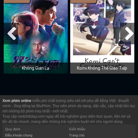
Không Gian Lạ
Komi Không Thể Giao Tiếp
Xem phim online
miễn phí chất lượng siêu nét với phụ đề tiếng Việt - thuyết
minh - lồng tiếng tại BluPhim. Thư viện phim đa dạng, đặc sắc, cập nhật liên tục
với những bộ phim hay nhất - mới nhất.
Truy cập motchillday.com ngay để trải nghiệm giao diện trực quan, tiện lợi và
tốc độ tải nhanh, mang đến những trải nghiệm tuyệt vời cho người dùng.
Quy định
Giới thiệu
Điều khoản chung
Trang chủ