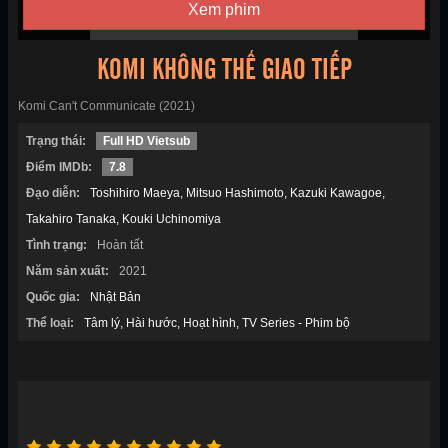
Xem phim
KOMI KHÔNG THỂ GIAO TIẾP
Komi Can't Communicate (2021)
Trạng thái:
Full HD Vietsub
Điểm IMDb:
7.8
Đạo diễn:
Toshihiro Maeya
Mitsuo Hashimoto
Kazuki Kawagoe
Takahiro Tanaka
Kouki Uchinomiya
Tình trạng:
Hoàn tất
Năm sản xuất:
2021
Quốc gia:
Nhật Bản
Thể loại:
Tâm lý
Hài hước
Hoạt hình
TV Series - Phim bộ