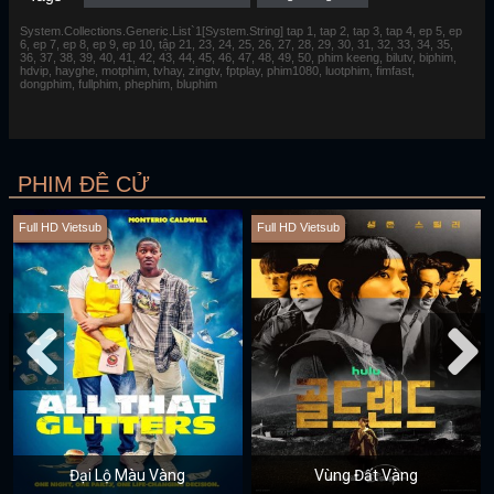
System.Collections.Generic.List`1[System.String] tap 1, tap 2, tap 3, tap 4, ep 5, ep
6, ep 7, ep 8, ep 9, ep 10, tập 21, 23, 24, 25, 26, 27, 28, 29, 30, 31, 32, 33, 34, 35,
36, 37, 38, 39, 40, 41, 42, 43, 44, 45, 46, 47, 48, 49, 50, phim keeng, bilutv, biphim,
hdvip, hayghe, motphim, tvhay, zingtv, fptplay, phim1080, luotphim, fimfast,
dongphim, fullphim, phephim, bluphim
PHIM ĐỀ CỬ
Full HD Vietsub
Full HD Vietsub
Đại Lộ Màu Vàng
Vùng Đất Vàng