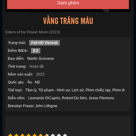
Xem phim
VẦNG TRĂNG MÁU
Killers of the Flower Moon (2023)
Trạng thái:
Full HD Vietsub
Điểm IMDb:
8.0
Đạo diễn:
Martin Scorsese
Tình trạng:
Hoàn tất
Năm sản xuất:
2023
Quốc gia:
Âu - Mỹ
Thể loại:
Tâm lý
Tội phạm - Hình sự
Lịch sử
Phim chiếu rạp
Phim lẻ
Diễn viên:
Leonardo DiCaprio
Robert De Niro
Jesse Plemons
Brendan Fraser
John Lithgow