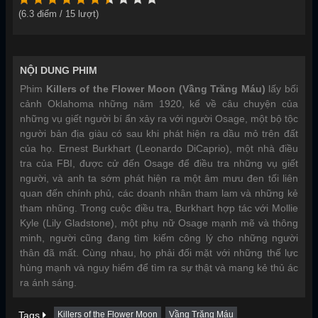
(
6.3
điểm /
15
lượt)
NỘI DUNG PHIM
Phim
Killers of the Flower Moon (Vầng Trăng Máu)
lấy bối
cảnh Oklahoma những năm 1920, kể về câu chuyện của
những vụ giết người bí ẩn xảy ra với người Osage, một bộ tộc
người bản địa giàu có sau khi phát hiện ra dầu mỏ trên đất
của họ. Ernest Burkhart (Leonardo DiCaprio), một nhà điều
tra của FBI, được cử đến Osage để điều tra những vụ giết
người, và anh ta sớm phát hiện ra một âm mưu đen tối liên
quan đến chính phủ, các doanh nhân tham lam và những kẻ
tham nhũng. Trong cuộc điều tra, Burkhart hợp tác với Mollie
Kyle (Lily Gladstone), một phụ nữ Osage mạnh mẽ và thông
minh, người cũng đang tìm kiếm công lý cho những người
thân đã mất. Cùng nhau, họ phải đối mặt với những thế lực
hùng mạnh và nguy hiểm để tìm ra sự thật và mang kẻ thủ ác
ra ánh sáng.
Tags
Killers of the Flower Moon
Vầng Trăng Máu