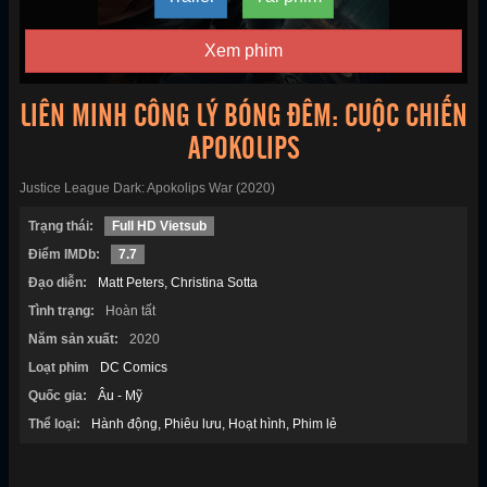
Xem phim
LIÊN MINH CÔNG LÝ BÓNG ĐÊM: CUỘC CHIẾN
APOKOLIPS
Justice League Dark: Apokolips War (2020)
Trạng thái:
Full HD Vietsub
Điểm IMDb:
7.7
Đạo diễn:
Matt Peters
Christina Sotta
Tình trạng:
Hoàn tất
Năm sản xuất:
2020
Loạt phim
DC Comics
Quốc gia:
Âu - Mỹ
Thể loại:
Hành động
Phiêu lưu
Hoạt hình
Phim lẻ