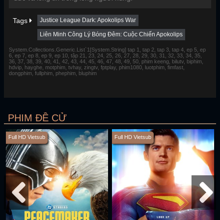
Tags
Justice League Dark: Apokolips War
Liên Minh Công Lý Bóng Đêm: Cuộc Chiến Apokolips
System.Collections.Generic.List`1[System.String] tap 1, tap 2, tap 3, tap 4, ep 5, ep
6, ep 7, ep 8, ep 9, ep 10, tập 21, 23, 24, 25, 26, 27, 28, 29, 30, 31, 32, 33, 34, 35,
36, 37, 38, 39, 40, 41, 42, 43, 44, 45, 46, 47, 48, 49, 50, phim keeng, bilutv, biphim,
hdvip, hayghe, motphim, tvhay, zingtv, fptplay, phim1080, luotphim, fimfast,
dongphim, fullphim, phephim, bluphim
PHIM ĐỀ CỬ
Full HD Vietsub
Full HD Vietsub