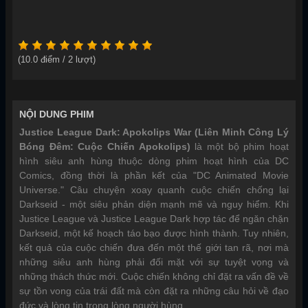
(
10.0
điểm /
2
lượt)
NỘI DUNG PHIM
Justice League Dark: Apokolips War (Liên Minh Công Lý
Bóng Đêm: Cuộc Chiến Apokolips)
là một bộ phim hoạt
hình siêu anh hùng thuộc dòng phim hoạt hình của DC
Comics, đồng thời là phần kết của "DC Animated Movie
Universe." Câu chuyện xoay quanh cuộc chiến chống lại
Darkseid - một siêu phản diện mạnh mẽ và nguy hiểm. Khi
Justice League và Justice League Dark hợp tác để ngăn chặn
Darkseid, một kế hoạch táo bạo được hình thành. Tuy nhiên,
kết quả của cuộc chiến đưa đến một thế giới tan rã, nơi mà
những siêu anh hùng phải đối mặt với sự tuyệt vọng và
những thách thức mới. Cuộc chiến không chỉ đặt ra vấn đề về
sự tồn vong của trái đất mà còn đặt ra những câu hỏi về đạo
đức và lòng tin trong lòng người hùng.