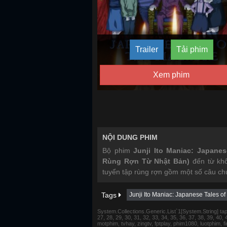
Trailer
Tải phim
Xem phim
NỘI DUNG PHIM
Bộ phim
Junji Ito Maniac: Japane
Rùng Rợn Từ Nhật Bản)
đến từ khố
tuyển tập rùng rợn gồm một số câu ch
Tags
Junji Ito Maniac: Japanese Tales o
System.Collections.Generic.List`1[System.String] tap 1,
27, 28, 29, 30, 31, 32, 33, 34, 35, 36, 37, 38, 39, 40,
motphim, tvhay, zingtv, fptplay, phim1080, luotphim, 