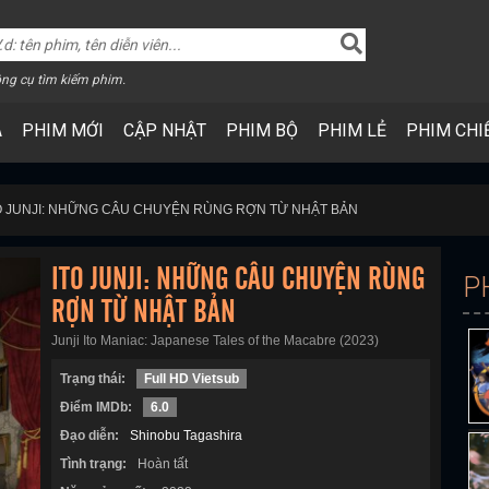
ng cụ tìm kiếm phim.
A
PHIM MỚI
CẬP NHẬT
PHIM BỘ
PHIM LẺ
PHIM CHI
O JUNJI: NHỮNG CÂU CHUYỆN RÙNG RỢN TỪ NHẬT BẢN
ITO JUNJI: NHỮNG CÂU CHUYỆN RÙNG
P
RỢN TỪ NHẬT BẢN
Junji Ito Maniac: Japanese Tales of the Macabre (2023)
Trạng thái:
Full HD Vietsub
Điểm IMDb:
6.0
Đạo diễn:
Shinobu Tagashira
Tình trạng:
Hoàn tất