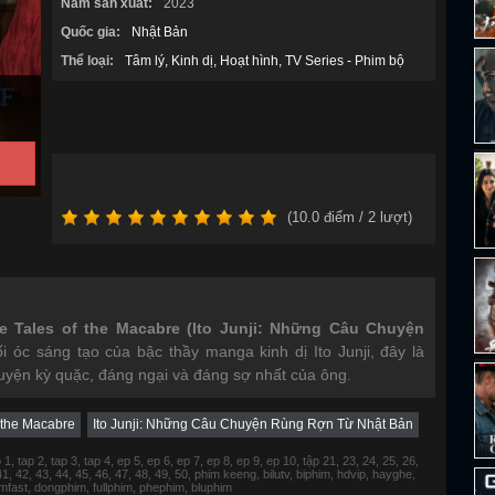
Năm sản xuất:
2023
Quốc gia:
Nhật Bản
Thể loại:
Tâm lý
Kinh dị
Hoạt hình
TV Series - Phim bộ
(
10.0
điểm /
2
lượt)
se Tales of the Macabre (Ito Junji: Những Câu Chuyện
i óc sáng tạo của bậc thầy manga kinh dị Ito Junji, đây là
uyện kỳ quặc, đáng ngại và đáng sợ nhất của ông.
f the Macabre
Ito Junji: Những Câu Chuyện Rùng Rợn Từ Nhật Bản
 tap 2, tap 3, tap 4, ep 5, ep 6, ep 7, ep 8, ep 9, ep 10, tập 21, 23, 24, 25, 26,
 41, 42, 43, 44, 45, 46, 47, 48, 49, 50, phim keeng, bilutv, biphim, hdvip, hayghe,
fimfast, dongphim, fullphim, phephim, bluphim