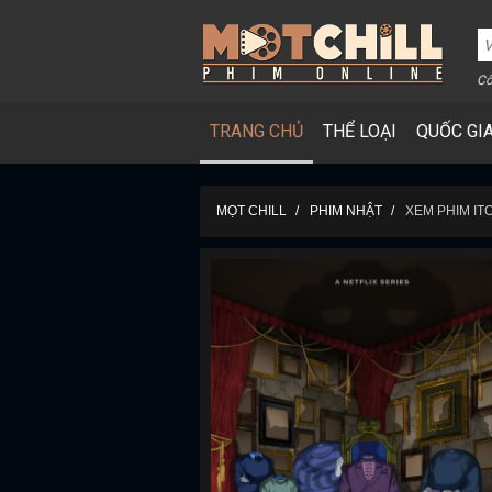
Cô
TRANG CHỦ
THỂ LOẠI
QUỐC GI
MỌT CHILL
PHIM NHẬT
XEM PHIM IT